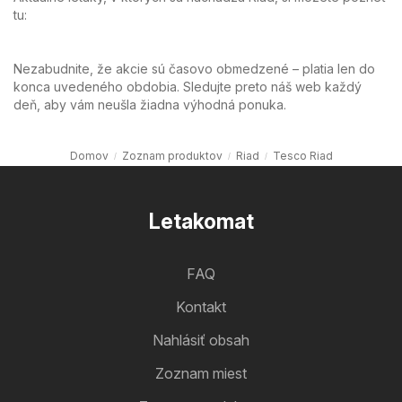
tu:
Nezabudnite, že akcie sú časovo obmedzené – platia len do
konca uvedeného obdobia. Sledujte preto náš web každý
deň, aby vám neušla žiadna výhodná ponuka.
Domov
Zoznam produktov
Riad
Tesco Riad
Letakomat
FAQ
Kontakt
Nahlásiť obsah
Zoznam miest