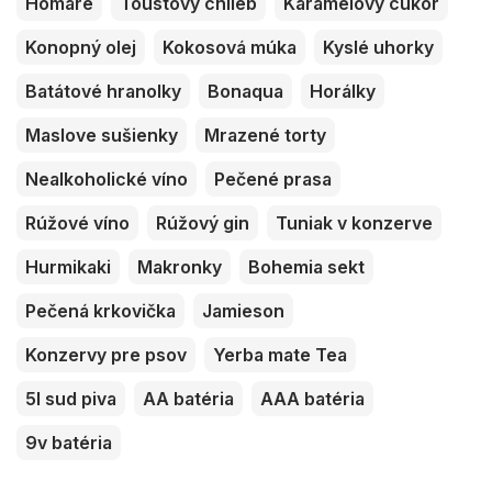
Homáre
Toustový chlieb
Karamelový cukor
Konopný olej
Kokosová múka
Kyslé uhorky
Batátové hranolky
Bonaqua
Horálky
Maslove sušienky
Mrazené torty
Nealkoholické víno
Pečené prasa
Rúžové víno
Rúžový gin
Tuniak v konzerve
Hurmikaki
Makronky
Bohemia sekt
Pečená krkovička
Jamieson
Konzervy pre psov
Yerba mate Tea
5l sud piva
AA batéria
AAA batéria
9v batéria