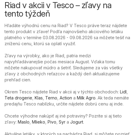
Riad v akcii v Tesco – zľavy na
tento týždeň
Hľadáte výhodnú cenu na Riad? V Tesco práve teraz nájdete
tento produkt v zľave! Podľa najnovšieho akciového letáku
platného v termíne 03.08.2026 - 09.08.2026 sa môžete tešiť na
zníženú cenu, ktorú sa oplatí využiť.
Zľavy na výrobky, ako je Riad, patria medzi
najvyhľadávanejšie počas mesiaca August. Vďaka tomu
môžete nakupovať múdro a šetriť. Sledujeme za vás všetky
zľavy z obchodných reťazcov a každý deň aktualizujeme
prehľad cien.
Okrem Tesco nájdete Riad v akcii aj v týchto obchodoch:
Lidl
,
Teta drogerie
,
Klas
,
Terno
,
Action
a
Milk Agro
. Ak teda nemáte
predajňu Tesco nablízku, určite nájdete dobrú cenu aj inde.
Chcete výhodne nakúpiť aj iné potraviny? Pozrite si aj tieto
zľavy:
Maslo
,
Mlieko
,
Pivo
,
Syr
a
Jogurt
.
Aktuálne letáky, v ktorých sa nachádza Riad, si môžete pozrieť