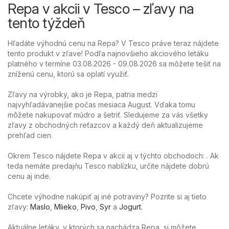
Repa v akcii v Tesco – zľavy na
tento týždeň
Hľadáte výhodnú cenu na Repa? V Tesco práve teraz nájdete
tento produkt v zľave! Podľa najnovšieho akciového letáku
platného v termíne 03.08.2026 - 09.08.2026 sa môžete tešiť na
zníženú cenu, ktorú sa oplatí využiť.
Zľavy na výrobky, ako je Repa, patria medzi
najvyhľadávanejšie počas mesiaca August. Vďaka tomu
môžete nakupovať múdro a šetriť. Sledujeme za vás všetky
zľavy z obchodných reťazcov a každý deň aktualizujeme
prehľad cien.
Okrem Tesco nájdete Repa v akcii aj v týchto obchodoch: . Ak
teda nemáte predajňu Tesco nablízku, určite nájdete dobrú
cenu aj inde.
Chcete výhodne nakúpiť aj iné potraviny? Pozrite si aj tieto
zľavy:
Maslo
,
Mlieko
,
Pivo
,
Syr
a
Jogurt
.
Aktuálne letáky, v ktorých sa nachádza Repa, si môžete