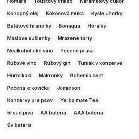
Homáre
Toustový chlieb
Karamelový cukor
Konopný olej
Kokosová múka
Kyslé uhorky
Batátové hranolky
Bonaqua
Horálky
Maslove sušienky
Mrazené torty
Nealkoholické víno
Pečené prasa
Rúžové víno
Rúžový gin
Tuniak v konzerve
Hurmikaki
Makronky
Bohemia sekt
Pečená krkovička
Jamieson
Konzervy pre psov
Yerba mate Tea
5l sud piva
AA batéria
AAA batéria
9v batéria