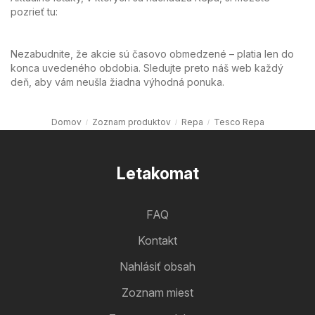
pozrieť tu:
Nezabudnite, že akcie sú časovo obmedzené – platia len do
konca uvedeného obdobia. Sledujte preto náš web každý
deň, aby vám neušla žiadna výhodná ponuka.
Domov
Zoznam produktov
Repa
Tesco Repa
Letakomat
FAQ
Kontakt
Nahlásiť obsah
Zoznam miest