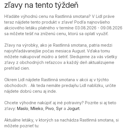
zľavy na tento týždeň
Hľadáte výhodnú cenu na Rastlinná smotana? V Lidl práve
teraz nájdete tento produkt v zľave! Podľa najnovšieho
akciového letáku platného v termíne 03.08.2026 - 09.08.2026
sa môžete tešiť na zníženú cenu, ktorú sa oplatí využiť.
Zľavy na výrobky, ako je Rastlinná smotana, patria medzi
najvyhľadávanejšie počas mesiaca August. Vďaka tomu
môžete nakupovať múdro a šetriť. Sledujeme za vás všetky
zľavy z obchodných reťazcov a každý deň aktualizujeme
prehľad cien.
Okrem Lidl nájdete Rastlinná smotana v akcii aj v týchto
obchodoch: . Ak teda nemáte predajňu Lidl nablízku, určite
nájdete dobrú cenu aj inde.
Chcete výhodne nakúpiť aj iné potraviny? Pozrite si aj tieto
zľavy:
Maslo
,
Mlieko
,
Pivo
,
Syr
a
Jogurt
.
Aktuálne letáky, v ktorých sa nachádza Rastlinná smotana, si
môžete pozrieť tu: