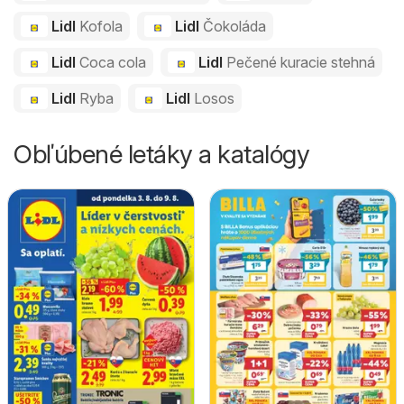
Lidl
Kofola
Lidl
Čokoláda
Lidl
Coca cola
Lidl
Pečené kuracie stehná
Lidl
Ryba
Lidl
Losos
Obľúbené letáky a katalógy