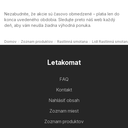
Nezabudnite, že akcie sú časovo obmedzené – platia len do
konca uvedeného obdobia. Sledujte preto náš web každý
deň, aby vám neušla žiadna výhodná ponuka.
Domov
Zoznam produktov
Rastlinná smotana
Lidl Rastlinná smotan
Letakomat
FAQ
Kontakt
Nahlásiť obsah
Zoznam miest
Zoznam produktov