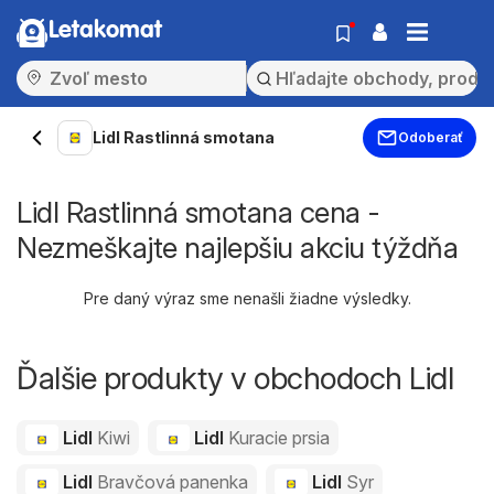
Letakomat
Lidl Rastlinná smotana
Odoberať
Lidl Rastlinná smotana cena -
Nezmeškajte najlepšiu akciu týždňa
Pre daný výraz sme nenašli žiadne výsledky.
Ďalšie produkty v obchodoch Lidl
Lidl
Kiwi
Lidl
Kuracie prsia
Lidl
Bravčová panenka
Lidl
Syr