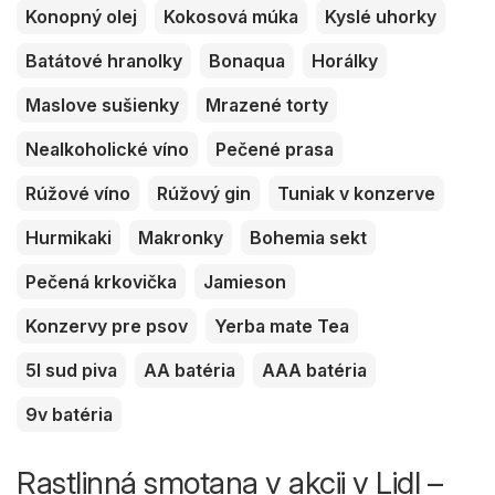
Konopný olej
Kokosová múka
Kyslé uhorky
Batátové hranolky
Bonaqua
Horálky
Maslove sušienky
Mrazené torty
Nealkoholické víno
Pečené prasa
Rúžové víno
Rúžový gin
Tuniak v konzerve
Hurmikaki
Makronky
Bohemia sekt
Pečená krkovička
Jamieson
Konzervy pre psov
Yerba mate Tea
5l sud piva
AA batéria
AAA batéria
9v batéria
Rastlinná smotana v akcii v Lidl –