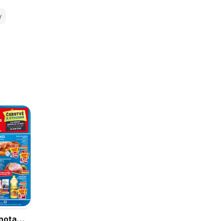
y
nota