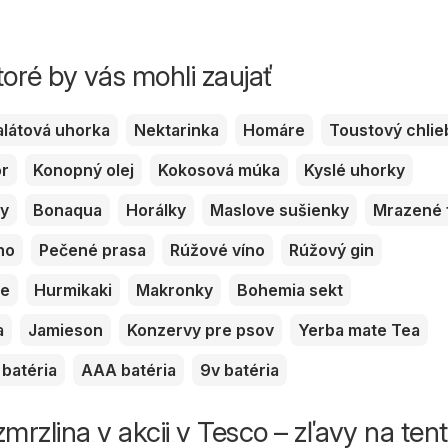
toré by vás mohli zaujať
alátová uhorka
Nektarinka
Homáre
Toustový chlie
or
Konopný olej
Kokosová múka
Kyslé uhorky
ky
Bonaqua
Horálky
Maslove sušienky
Mrazené 
no
Pečené prasa
Rúžové víno
Rúžový gin
ve
Hurmikaki
Makronky
Bohemia sekt
a
Jamieson
Konzervy pre psov
Yerba mate Tea
batéria
AAA batéria
9v batéria
mrzlina v akcii v Tesco – zľavy na ten