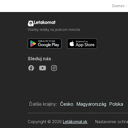
Domov
Letakomat
Všetky letáky na jednom mieste
Sleduj nás
Ďalšie krajiny:
Česko
Magyarország
Polska
Copyright © 2026
Letákomat.sk
.
Nastavenie ochr