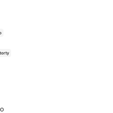
b
torty
to