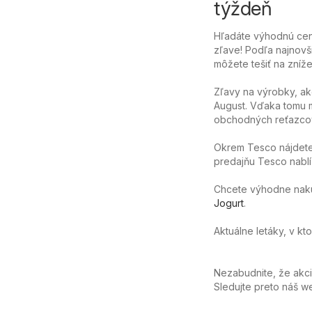
týždeň
Hľadáte výhodnú cenu
zľave! Podľa najnovš
môžete tešiť na zníže
Zľavy na výrobky, ak
August. Vďaka tomu m
obchodných reťazcov
Okrem Tesco nájdete 
predajňu Tesco nablíz
Chcete výhodne nakúpi
Jogurt
.
Aktuálne letáky, v kt
Nezabudnite, že akc
Sledujte preto náš 