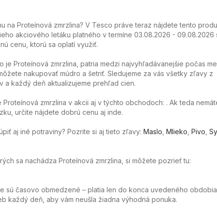
 na Proteínová zmrzlina? V Tesco práve teraz nájdete tento produ
ieho akciového letáku platného v termíne 03.08.2026 - 09.08.2026 
nú cenu, ktorú sa oplatí využiť.
o je Proteínová zmrzlina, patria medzi najvyhľadávanejšie počas me
ôžete nakupovať múdro a šetriť. Sledujeme za vás všetky zľavy z
 a každý deň aktualizujeme prehľad cien.
Proteínová zmrzlina v akcii aj v týchto obchodoch: . Ak teda nemát
ku, určite nájdete dobrú cenu aj inde.
ť aj iné potraviny? Pozrite si aj tieto zľavy:
Maslo
,
Mlieko
,
Pivo
,
Sy
orých sa nachádza Proteínová zmrzlina, si môžete pozrieť tu:
ie sú časovo obmedzené – platia len do konca uvedeného obdobia
web každý deň, aby vám neušla žiadna výhodná ponuka.