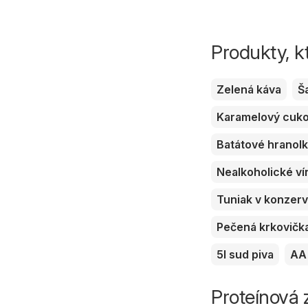
Produkty, k
Zelená káva
Š
Karamelový cuk
Batátové hranol
Nealkoholické ví
Tuniak v konzer
Pečená krkovičk
5l sud piva
AA 
Proteínová z