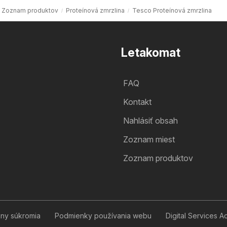
Zoznam produktov
Proteínová zmrzlina
Tesco Proteínová zmrzlina
Letakomat
FAQ
Kontakt
Nahlásiť obsah
Zoznam miest
Zoznam produktov
any súkromia
Podmienky používania webu
Digital Services A