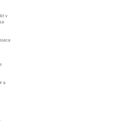
kt v
sa
siaca
e
r
a
.