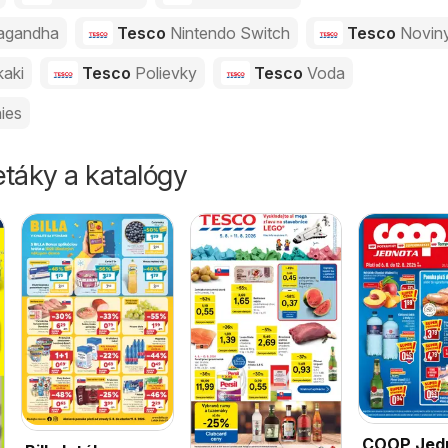
agandha
Tesco
Nintendo Switch
Tesco
Novin
kaki
Tesco
Polievky
Tesco
Voda
ies
táky a katalógy
COOP Jed