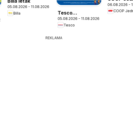
Billa leták
06.08.2026 - 
leták
05.08.2026 - 11.08.2026
COOP Jed
Tesco
Billa
05.08.2026 - 11.08.2026
Hypermarket -
6
Tesco
leták
REKLAMA