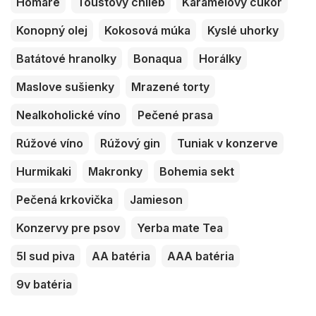
Homáre
Toustový chlieb
Karamelový cukor
Konopný olej
Kokosová múka
Kyslé uhorky
Batátové hranolky
Bonaqua
Horálky
Maslove sušienky
Mrazené torty
Nealkoholické víno
Pečené prasa
Rúžové víno
Rúžový gin
Tuniak v konzerve
Hurmikaki
Makronky
Bohemia sekt
Pečená krkovička
Jamieson
Konzervy pre psov
Yerba mate Tea
5l sud piva
AA batéria
AAA batéria
9v batéria