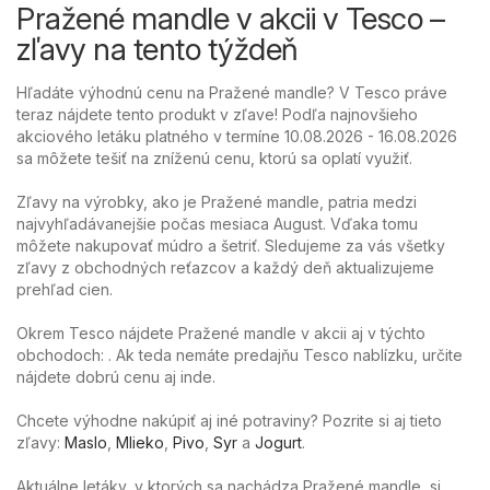
Pražené mandle v akcii v Tesco –
zľavy na tento týždeň
Hľadáte výhodnú cenu na Pražené mandle? V Tesco práve
teraz nájdete tento produkt v zľave! Podľa najnovšieho
akciového letáku platného v termíne 10.08.2026 - 16.08.2026
sa môžete tešiť na zníženú cenu, ktorú sa oplatí využiť.
Zľavy na výrobky, ako je Pražené mandle, patria medzi
najvyhľadávanejšie počas mesiaca August. Vďaka tomu
môžete nakupovať múdro a šetriť. Sledujeme za vás všetky
zľavy z obchodných reťazcov a každý deň aktualizujeme
prehľad cien.
Okrem Tesco nájdete Pražené mandle v akcii aj v týchto
obchodoch: . Ak teda nemáte predajňu Tesco nablízku, určite
nájdete dobrú cenu aj inde.
Chcete výhodne nakúpiť aj iné potraviny? Pozrite si aj tieto
zľavy:
Maslo
,
Mlieko
,
Pivo
,
Syr
a
Jogurt
.
Aktuálne letáky, v ktorých sa nachádza Pražené mandle, si