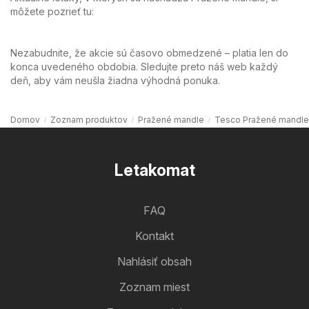
môžete pozrieť tu:
Nezabudnite, že akcie sú časovo obmedzené – platia len do
konca uvedeného obdobia. Sledujte preto náš web každý
deň, aby vám neušla žiadna výhodná ponuka.
Domov
Zoznam produktov
Pražené mandle
Tesco Pražené mandle
Letakomat
FAQ
Kontakt
Nahlásiť obsah
Zoznam miest