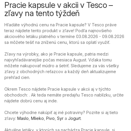
Pracie kapsule v akcii v Tesco –
zľavy na tento týždeň
Hľadáte výhodnú cenu na Pracie kapsule? V Tesco práve
teraz nájdete tento produkt v zľave! Podľa najnovšieho
akciového letáku platného v termíne 03.08.2026 - 09.08.2026
sa môžete tešiť na zníženú cenu, ktorú sa oplatí využiť.
Zľavy na výrobky, ako je Pracie kapsule, patria medzi
najvyhľadávanejšie počas mesiaca August. Vďaka tomu
môžete nakupovať múdro a šetriť. Sledujeme za vás všetky
zľavy z obchodných reťazcov a každý deň aktualizujeme
prehľad cien.
Okrem Tesco nájdete Pracie kapsule v akcii aj v týchto
obchodoch: . Ak teda nemáte predajňu Tesco nablízku, určite
nájdete dobrú cenu aj inde.
Chcete výhodne nakúpiť aj iné potraviny? Pozrite si aj tieto
zľavy:
Maslo
,
Mlieko
,
Pivo
,
Syr
a
Jogurt
.
Aktuálne letáky, v ktorých sa nachádza Pracie kapsule, si