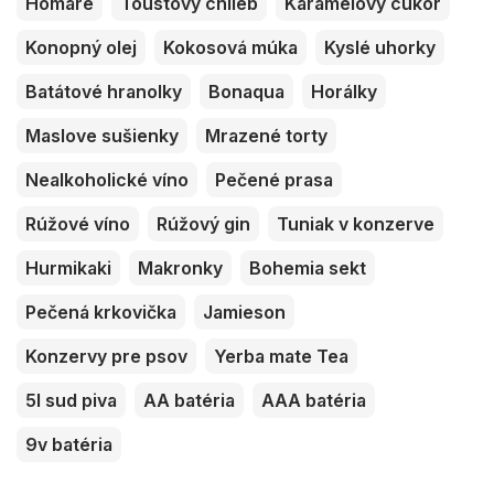
Homáre
Toustový chlieb
Karamelový cukor
Konopný olej
Kokosová múka
Kyslé uhorky
Batátové hranolky
Bonaqua
Horálky
Maslove sušienky
Mrazené torty
Nealkoholické víno
Pečené prasa
Rúžové víno
Rúžový gin
Tuniak v konzerve
Hurmikaki
Makronky
Bohemia sekt
Pečená krkovička
Jamieson
Konzervy pre psov
Yerba mate Tea
5l sud piva
AA batéria
AAA batéria
9v batéria