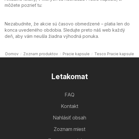
môžete pozrieť tu:
Nezabudnite, že akcie sú časovo obmedzené – platia len do
konca uvedeného obdobia. Sledujte preto náš web každý
deň, aby vám neušla žiadna výhodná ponuka.
Domov
Zoznam produktov
Pracie kapsule
Tesco Pracie kapsule
Letakomat
FAQ
Kontakt
Nahlásiť obsah
Zoznam miest