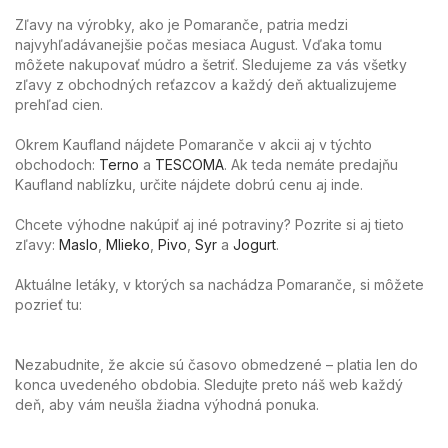
Zľavy na výrobky, ako je Pomaranče, patria medzi
najvyhľadávanejšie počas mesiaca August. Vďaka tomu
môžete nakupovať múdro a šetriť. Sledujeme za vás všetky
zľavy z obchodných reťazcov a každý deň aktualizujeme
prehľad cien.
Okrem Kaufland nájdete Pomaranče v akcii aj v týchto
obchodoch:
Terno
a
TESCOMA
. Ak teda nemáte predajňu
Kaufland nablízku, určite nájdete dobrú cenu aj inde.
Chcete výhodne nakúpiť aj iné potraviny? Pozrite si aj tieto
zľavy:
Maslo
,
Mlieko
,
Pivo
,
Syr
a
Jogurt
.
Aktuálne letáky, v ktorých sa nachádza Pomaranče, si môžete
pozrieť tu:
Nezabudnite, že akcie sú časovo obmedzené – platia len do
konca uvedeného obdobia. Sledujte preto náš web každý
deň, aby vám neušla žiadna výhodná ponuka.