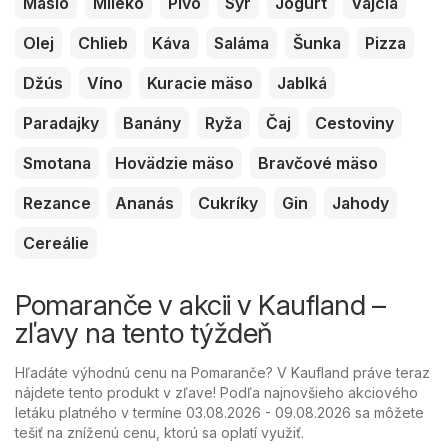
Maslo
Mlieko
Pivo
Syr
Jogurt
Vajcia
Olej
Chlieb
Káva
Saláma
Šunka
Pizza
Džús
Víno
Kuracie mäso
Jablká
Paradajky
Banány
Ryža
Čaj
Cestoviny
Smotana
Hovädzie mäso
Bravčové mäso
Rezance
Ananás
Cukríky
Gin
Jahody
Cereálie
Pomaranče v akcii v Kaufland –
zľavy na tento týždeň
Hľadáte výhodnú cenu na Pomaranče? V Kaufland práve teraz
nájdete tento produkt v zľave! Podľa najnovšieho akciového
letáku platného v termíne 03.08.2026 - 09.08.2026 sa môžete
tešiť na zníženú cenu, ktorú sa oplatí využiť.