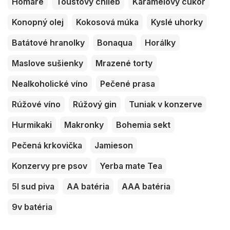
Homáre
Toustový chlieb
Karamelový cukor
Konopný olej
Kokosová múka
Kyslé uhorky
Batátové hranolky
Bonaqua
Horálky
Maslove sušienky
Mrazené torty
Nealkoholické víno
Pečené prasa
Rúžové víno
Rúžový gin
Tuniak v konzerve
Hurmikaki
Makronky
Bohemia sekt
Pečená krkovička
Jamieson
Konzervy pre psov
Yerba mate Tea
5l sud piva
AA batéria
AAA batéria
9v batéria