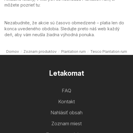
môžete pozrieť tu:
Nezabudnite, že akcie sú časovo obmedzené – platia len do
konca uvedeného obdobia. Sledujte preto náš web každý
deň, aby vám neušla žiadna výhodná ponuka.
Domov
Zoznam produktov
Plantation rum
Tesco Plantation rum
Letakomat
FAQ
Kontakt
Nahlásiť obsah
Zoznam miest