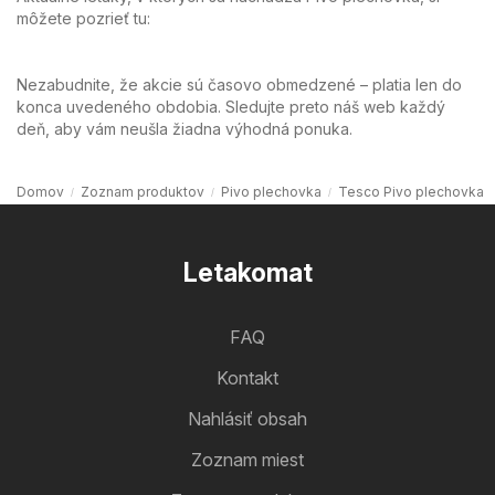
môžete pozrieť tu:
Nezabudnite, že akcie sú časovo obmedzené – platia len do
konca uvedeného obdobia. Sledujte preto náš web každý
deň, aby vám neušla žiadna výhodná ponuka.
Domov
Zoznam produktov
Pivo plechovka
Tesco Pivo plechovka
Letakomat
FAQ
Kontakt
Nahlásiť obsah
Zoznam miest