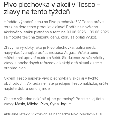
Pivo plechovka v akcii v Tesco –
zľavy na tento týždeň
Hľadáte výhodnú cenu na Pivo plechovka? V Tesco práve
teraz nájdete tento produkt v zľave! Podľa najnovšieho
akciového letáku platného v termíne 03.08.2026 - 09.08.2026
sa môžete tešiť na zníženú cenu, ktorú sa oplatí využiť.
Zľavy na výrobky, ako je Pivo plechovka, patria medzi
najvyhľadávanejšie počas mesiaca August. Vďaka tomu
môžete nakupovať múdro a šetriť. Sledujeme za vás všetky
zľavy z obchodných reťazcov a každý deň aktualizujeme
prehľad cien.
Okrem Tesco nájdete Pivo plechovka v akcii aj v týchto
obchodoch: . Ak teda nemáte predajňu Tesco nablízku, určite
nájdete dobrú cenu aj inde.
Chcete výhodne nakúpiť aj iné potraviny? Pozrite si aj tieto
zľavy:
Maslo
,
Mlieko
,
Pivo
,
Syr
a
Jogurt
.
Aktuálne letáky, v ktorých sa nachádza Pivo plechovka, si