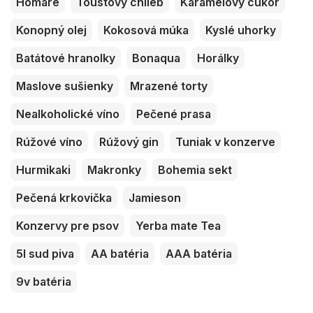
Homáre
Toustový chlieb
Karamelový cukor
Konopný olej
Kokosová múka
Kyslé uhorky
Batátové hranolky
Bonaqua
Horálky
Maslove sušienky
Mrazené torty
Nealkoholické víno
Pečené prasa
Rúžové víno
Rúžový gin
Tuniak v konzerve
Hurmikaki
Makronky
Bohemia sekt
Pečená krkovička
Jamieson
Konzervy pre psov
Yerba mate Tea
5l sud piva
AA batéria
AAA batéria
9v batéria