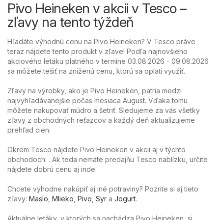
Pivo Heineken v akcii v Tesco –
zľavy na tento týždeň
Hľadáte výhodnú cenu na Pivo Heineken? V Tesco práve
teraz nájdete tento produkt v zľave! Podľa najnovšieho
akciového letáku platného v termíne 03.08.2026 - 09.08.2026
sa môžete tešiť na zníženú cenu, ktorú sa oplatí využiť.
Zľavy na výrobky, ako je Pivo Heineken, patria medzi
najvyhľadávanejšie počas mesiaca August. Vďaka tomu
môžete nakupovať múdro a šetriť. Sledujeme za vás všetky
zľavy z obchodných reťazcov a každý deň aktualizujeme
prehľad cien.
Okrem Tesco nájdete Pivo Heineken v akcii aj v týchto
obchodoch: . Ak teda nemáte predajňu Tesco nablízku, určite
nájdete dobrú cenu aj inde.
Chcete výhodne nakúpiť aj iné potraviny? Pozrite si aj tieto
zľavy:
Maslo
,
Mlieko
,
Pivo
,
Syr
a
Jogurt
.
Aktuálne letáky, v ktorých sa nachádza Pivo Heineken, si