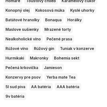
Homáre
Toustový chlieb
Karamelový cukor
Konopný olej
Kokosová múka
Kyslé uhorky
Batátové hranolky
Bonaqua
Horálky
Maslove sušienky
Mrazené torty
Nealkoholické víno
Pečené prasa
Rúžové víno
Rúžový gin
Tuniak v konzerve
Hurmikaki
Makronky
Bohemia sekt
Pečená krkovička
Jamieson
Konzervy pre psov
Yerba mate Tea
5l sud piva
AA batéria
AAA batéria
9v batéria