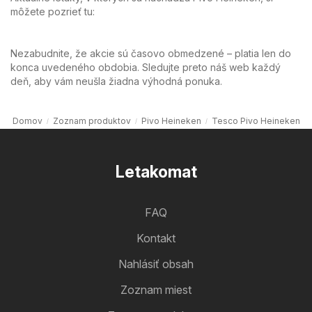
môžete pozrieť tu:
Nezabudnite, že akcie sú časovo obmedzené – platia len do
konca uvedeného obdobia. Sledujte preto náš web každý
deň, aby vám neušla žiadna výhodná ponuka.
Domov
Zoznam produktov
Pivo Heineken
Tesco Pivo Heineken
Letakomat
FAQ
Kontakt
Nahlásiť obsah
Zoznam miest