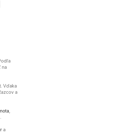
Podľa
ť na
t. Vďaka
ťazcov a
nota
,
.
r
a