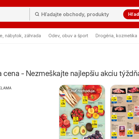
Hľad
e, nábytok, záhrada
Odev, obuv a šport
Drogéria, kozmetika
 cena - Nezmeškajte najlepšiu akciu týždň
KLAMA