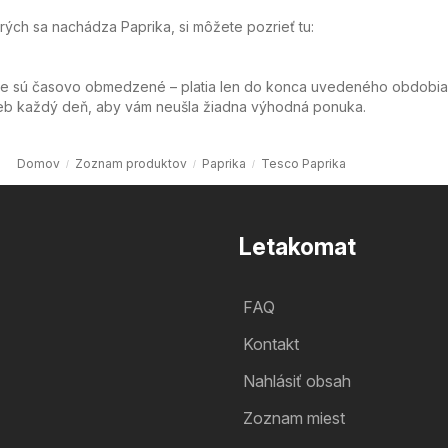
orých sa nachádza Paprika, si môžete pozrieť tu:
ie sú časovo obmedzené – platia len do konca uvedeného obdobia
web každý deň, aby vám neušla žiadna výhodná ponuka.
Domov
Zoznam produktov
Paprika
Tesco Paprika
Letakomat
FAQ
Kontakt
Nahlásiť obsah
Zoznam miest