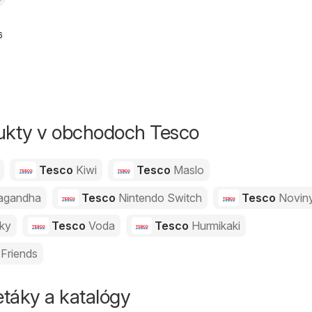
6
g
dukty v obchodoch Tesco
Tesco
Kiwi
Tesco
Maslo
agandha
Tesco
Nintendo Switch
Tesco
Novin
vky
Tesco
Voda
Tesco
Hurmikaki
Friends
táky a katalógy