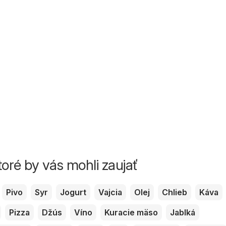
toré by vás mohli zaujať
Pivo
Syr
Jogurt
Vajcia
Olej
Chlieb
Káva
Pizza
Džús
Víno
Kuracie mäso
Jablká