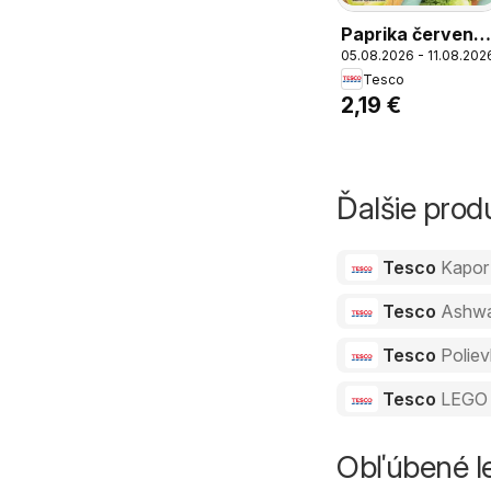
Paprika červená,
05.08.2026 - 11.08.202
voľný predaj, 1 k
Tesco
2,19 €
Ďalšie pro
Tesco
Kapor
Tesco
Ashw
Tesco
Polie
Tesco
LEGO 
Obľúbené le