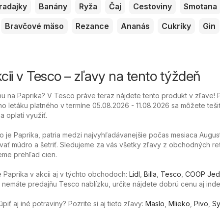
radajky
Banány
Ryža
Čaj
Cestoviny
Smotana
Bravčové mäso
Rezance
Ananás
Cukríky
Gin
cii v Tesco – zľavy na tento týždeň
 na Paprika? V Tesco práve teraz nájdete tento produkt v zľave! 
o letáku platného v termíne 05.08.2026 - 11.08.2026 sa môžete teši
 oplatí využiť.
o je Paprika, patria medzi najvyhľadávanejšie počas mesiaca Augus
ať múdro a šetriť. Sledujeme za vás všetky zľavy z obchodných re
eme prehľad cien.
Paprika v akcii aj v týchto obchodoch:
Lidl
,
Billa
,
Tesco
,
COOP Jed
a nemáte predajňu Tesco nablízku, určite nájdete dobrú cenu aj inde
ť aj iné potraviny? Pozrite si aj tieto zľavy:
Maslo
,
Mlieko
,
Pivo
,
Sy