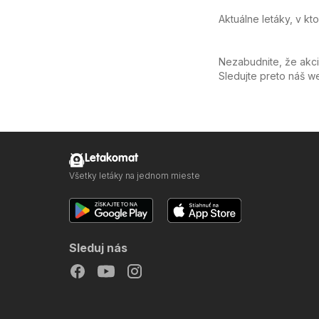
Aktuálne letáky, v kt
Nezabudnite, že akc
Sledujte preto náš 
Letakomat
Všetky letáky na jednom mieste
Sleduj nás