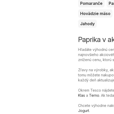
Pomaranče
Pa
Hovädzie mäso
Jahody
Paprika v ak
Hľadáte výhodnú cenu
najnovšieho akciovéh
zníženú cenu, ktorú sa
Zľavy na výrobky, ak
tomu môžete nakupov
každý deň aktualizuj
Okrem Tesco nájdete 
Klas
a
Terno
. Ak ted
Chcete výhodne nakúpi
Jogurt
.