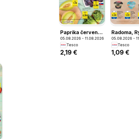
Paprika červená,
Radoma, R
05.08.2026 - 11.08.2026
05.08.2026 - 1
voľný predaj, 1 kg
Žilina, mat
Tesco
Tesco
šalát, papr
2,19 €
1,09 €
Radoma R
Žilina matj
šalát papri
g