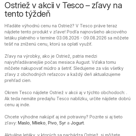
Ostriež v akcii v Tesco – zľavy na
tento týždeň
Hľadáte výhodnú cenu na Ostriež? V Tesco práve teraz
nájdete tento produkt v zľave! Podľa najnovšieho akciového
letáku platného v termíne 03.08.2026 - 09.08.2026 sa môžete
tešiť na zníženú cenu, ktorú sa oplatí využiť.
Zľavy na výrobky, ako je Ostriež, patria medzi
najvyhľadávanejšie počas mesiaca August. Vďaka tomu
môžete nakupovať múdro a šetriť. Sledujeme za vás všetky
zľavy z obchodných reťazcov a každý deň aktualizujeme
prehľad cien.
Okrem Tesco nájdete Ostriež v akcii aj v týchto obchodoch: .
Ak teda nemáte predajňu Tesco nablízku, určite nájdete dobrú
cenu aj inde.
Chcete výhodne nakúpiť aj iné potraviny? Pozrite si aj tieto
zľavy:
Maslo
,
Mlieko
,
Pivo
,
Syr
a
Jogurt
.
Aktuálne letáky, v ktorých sa nachádza Ostriež, si môžete