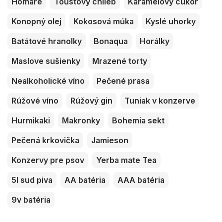
Homáre
Toustový chlieb
Karamelový cukor
Konopný olej
Kokosová múka
Kyslé uhorky
Batátové hranolky
Bonaqua
Horálky
Maslove sušienky
Mrazené torty
Nealkoholické víno
Pečené prasa
Rúžové víno
Rúžový gin
Tuniak v konzerve
Hurmikaki
Makronky
Bohemia sekt
Pečená krkovička
Jamieson
Konzervy pre psov
Yerba mate Tea
5l sud piva
AA batéria
AAA batéria
9v batéria