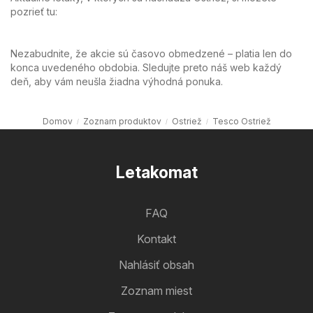
pozrieť tu:
Nezabudnite, že akcie sú časovo obmedzené – platia len do
konca uvedeného obdobia. Sledujte preto náš web každý
deň, aby vám neušla žiadna výhodná ponuka.
Domov
Zoznam produktov
Ostriež
Tesco Ostriež
Letakomat
FAQ
Kontakt
Nahlásiť obsah
Zoznam miest