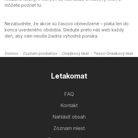
môžete pozrieť tu:
Nezabudnite, že akcie sú časovo obmedzené – platia len do
konca uvedeného obdobia. Sledujte preto náš web každý
deň, aby vám neušla žiadna výhodná ponuka.
Domov
Zoznam produktov
Orieškový likér
Tesco Orieškový likér
Letakomat
FAQ
Kontakt
Nahlásiť obsah
Zoznam miest