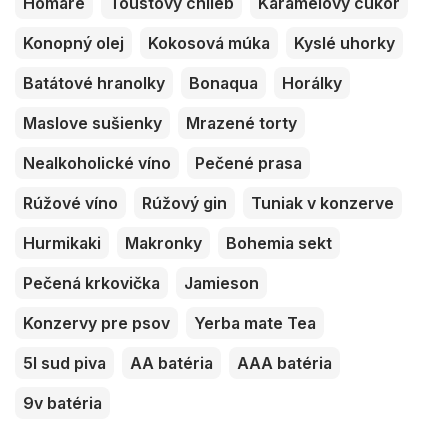
Homáre
Toustový chlieb
Karamelový cukor
Konopný olej
Kokosová múka
Kyslé uhorky
Batátové hranolky
Bonaqua
Horálky
Maslove sušienky
Mrazené torty
Nealkoholické víno
Pečené prasa
Rúžové víno
Rúžový gin
Tuniak v konzerve
Hurmikaki
Makronky
Bohemia sekt
Pečená krkovička
Jamieson
Konzervy pre psov
Yerba mate Tea
5l sud piva
AA batéria
AAA batéria
9v batéria