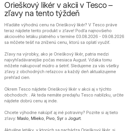
Orieškový likér v akcii v Tesco –
zľavy na tento týždeň
Hľadáte výhodnú cenu na Orieškový likér? V Tesco práve
teraz nájdete tento produkt v zľave! Podľa najnovšieho
akciového letáku platného v termíne 03.08.2026 - 09.08.2026
sa môžete tešiť na zníženú cenu, ktorú sa oplatí využiť.
Zľavy na výrobky, ako je Orieškový likér, patria medzi
najvyhľadávanejšie počas mesiaca August. Vďaka tomu
môžete nakupovať múdro a šetriť. Sledujeme za vás všetky
zľavy z obchodných reťazcov a každý deň aktualizujeme
prehľad cien.
Okrem Tesco nájdete Orieškový likér v akcii aj v týchto
obchodoch: . Ak teda nemáte predajňu Tesco nablízku, určite
nájdete dobrú cenu aj inde.
Chcete výhodne nakúpiť aj iné potraviny? Pozrite si aj tieto
zľavy:
Maslo
,
Mlieko
,
Pivo
,
Syr
a
Jogurt
.
Aktuálne letáky, v ktorých sa nachádza Orieškový likér, si