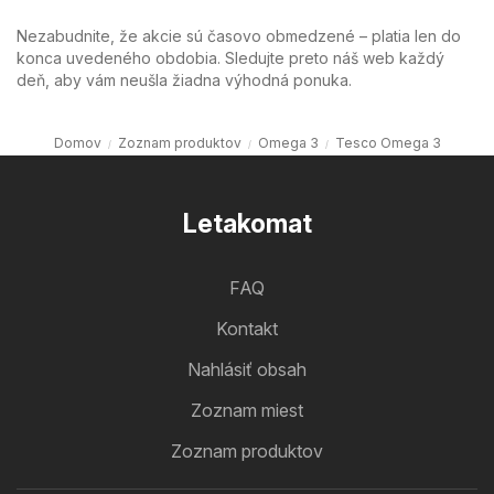
Nezabudnite, že akcie sú časovo obmedzené – platia len do
konca uvedeného obdobia. Sledujte preto náš web každý
deň, aby vám neušla žiadna výhodná ponuka.
Domov
Zoznam produktov
Omega 3
Tesco Omega 3
Letakomat
FAQ
Kontakt
Nahlásiť obsah
Zoznam miest
Zoznam produktov