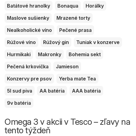
Batátové hranolky
Bonaqua
Horálky
Maslove sušienky
Mrazené torty
Nealkoholické víno
Pečené prasa
Rúžové víno
Rúžový gin
Tuniak v konzerve
Hurmikaki
Makronky
Bohemia sekt
Pečená krkovička
Jamieson
Konzervy pre psov
Yerba mate Tea
5l sud piva
AA batéria
AAA batéria
9v batéria
Omega 3 v akcii v Tesco – zľavy na
tento týždeň