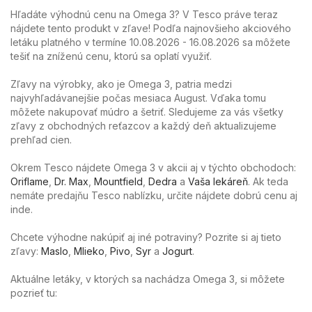
Hľadáte výhodnú cenu na Omega 3? V Tesco práve teraz
nájdete tento produkt v zľave! Podľa najnovšieho akciového
letáku platného v termíne 10.08.2026 - 16.08.2026 sa môžete
tešiť na zníženú cenu, ktorú sa oplatí využiť.
Zľavy na výrobky, ako je Omega 3, patria medzi
najvyhľadávanejšie počas mesiaca August. Vďaka tomu
môžete nakupovať múdro a šetriť. Sledujeme za vás všetky
zľavy z obchodných reťazcov a každý deň aktualizujeme
prehľad cien.
Okrem Tesco nájdete Omega 3 v akcii aj v týchto obchodoch:
Oriflame
,
Dr. Max
,
Mountfield
,
Dedra
a
Vaša lekáreň
. Ak teda
nemáte predajňu Tesco nablízku, určite nájdete dobrú cenu aj
inde.
Chcete výhodne nakúpiť aj iné potraviny? Pozrite si aj tieto
zľavy:
Maslo
,
Mlieko
,
Pivo
,
Syr
a
Jogurt
.
Aktuálne letáky, v ktorých sa nachádza Omega 3, si môžete
pozrieť tu: