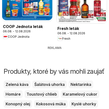
COOP Jednota leták
Fresh leták
06.08. - 12.08.2026
06.08. - 12.08.2026
COOP Jednota
Fresh
REKLAMA
Produkty, ktoré by vás mohli zaujať
Zelená káva
Šalátová uhorka
Nektarinka
Homáre
Toustový chlieb
Karamelový cukor
Konopný olej
Kokosová múka
Kyslé uhorky