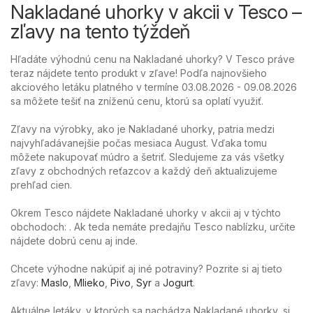
Nakladané uhorky v akcii v Tesco –
zľavy na tento týždeň
Hľadáte výhodnú cenu na Nakladané uhorky? V Tesco práve
teraz nájdete tento produkt v zľave! Podľa najnovšieho
akciového letáku platného v termíne 03.08.2026 - 09.08.2026
sa môžete tešiť na zníženú cenu, ktorú sa oplatí využiť.
Zľavy na výrobky, ako je Nakladané uhorky, patria medzi
najvyhľadávanejšie počas mesiaca August. Vďaka tomu
môžete nakupovať múdro a šetriť. Sledujeme za vás všetky
zľavy z obchodných reťazcov a každý deň aktualizujeme
prehľad cien.
Okrem Tesco nájdete Nakladané uhorky v akcii aj v týchto
obchodoch: . Ak teda nemáte predajňu Tesco nablízku, určite
nájdete dobrú cenu aj inde.
Chcete výhodne nakúpiť aj iné potraviny? Pozrite si aj tieto
zľavy:
Maslo
,
Mlieko
,
Pivo
,
Syr
a
Jogurt
.
Aktuálne letáky, v ktorých sa nachádza Nakladané uhorky, si