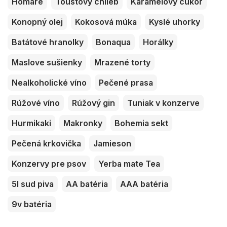
Homáre
Toustový chlieb
Karamelový cukor
Konopný olej
Kokosová múka
Kyslé uhorky
Batátové hranolky
Bonaqua
Horálky
Maslove sušienky
Mrazené torty
Nealkoholické víno
Pečené prasa
Rúžové víno
Rúžový gin
Tuniak v konzerve
Hurmikaki
Makronky
Bohemia sekt
Pečená krkovička
Jamieson
Konzervy pre psov
Yerba mate Tea
5l sud piva
AA batéria
AAA batéria
9v batéria