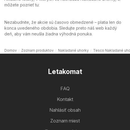
môžete pozrieť tu:
Nezabudnite, že akcie sú časovo obmedzené – platia len do
konca uvedeného obdobia. Sledujte preto náš web každý
deň, aby vám neušla žiadna výhodná ponuka.
Domov
Zoznam produktov
Nakladané uhorky
Tesco Nakladané uho
Letakomat
FAQ
Kontakt
Nahlásiť obsah
Zoznam miest