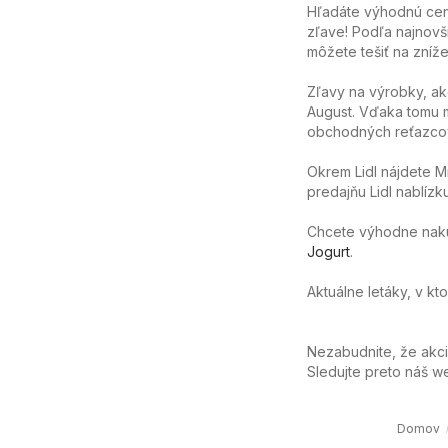
Hľadáte výhodnú cenu
zľave! Podľa najnovš
môžete tešiť na zníže
Zľavy na výrobky, ak
August. Vďaka tomu m
obchodných reťazcov
Okrem Lidl nájdete M
predajňu Lidl nablízk
Chcete výhodne nakúpi
Jogurt
.
Aktuálne letáky, v k
Nezabudnite, že akc
Sledujte preto náš 
Domov