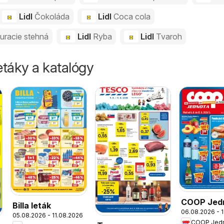
Lidl
Čokoláda
Lidl
Coca cola
uracie stehná
Lidl
Ryba
Lidl
Tvaroh
táky a katalógy
COOP Jed
Billa leták
06.08.2026 - 
leták
05.08.2026 - 11.08.2026
COOP Jed