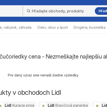
Hľad
e, nábytok, záhrada
Odev, obuv a šport
Drogéria, kozmetika
čučoriedky cena - Nezmeškajte najlepšiu a
Pre daný výraz sme nenašli žiadne výsledky.
ukty v obchodoch Lidl
Lidl
Kuracie prsia
Lidl
Bravčová panenka
Li