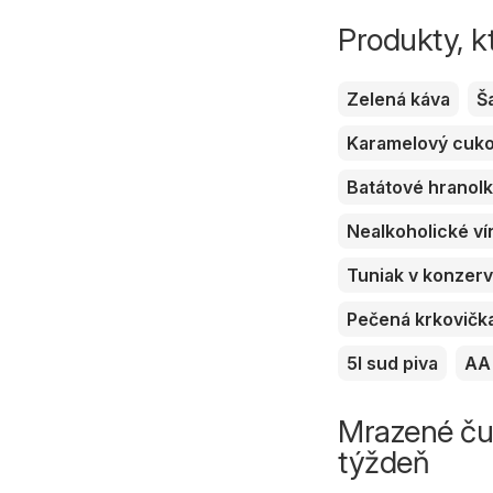
Produkty, k
Zelená káva
Š
Karamelový cuk
Batátové hranol
Nealkoholické ví
Tuniak v konzer
Pečená krkovičk
5l sud piva
AA 
Mrazené čučo
týždeň