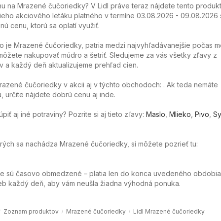
 na Mrazené čučoriedky? V Lidl práve teraz nájdete tento produkt
ieho akciového letáku platného v termíne 03.08.2026 - 09.08.2026 
nú cenu, ktorú sa oplatí využiť.
o je Mrazené čučoriedky, patria medzi najvyhľadávanejšie počas m
ôžete nakupovať múdro a šetriť. Sledujeme za vás všetky zľavy z
 a každý deň aktualizujeme prehľad cien.
razené čučoriedky v akcii aj v týchto obchodoch: . Ak teda nemáte
u, určite nájdete dobrú cenu aj inde.
ť aj iné potraviny? Pozrite si aj tieto zľavy:
Maslo
,
Mlieko
,
Pivo
,
Sy
torých sa nachádza Mrazené čučoriedky, si môžete pozrieť tu:
ie sú časovo obmedzené – platia len do konca uvedeného obdobia
web každý deň, aby vám neušla žiadna výhodná ponuka.
Zoznam produktov
Mrazené čučoriedky
Lidl Mrazené čučoriedky