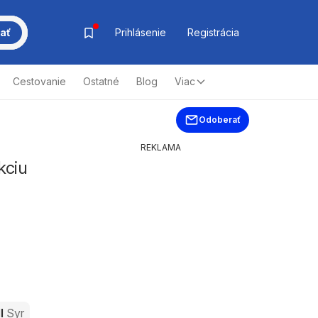
ať
Prihlásenie
Registrácia
Cestovanie
Ostatné
Blog
Viac
Odoberať
REKLAMA
kciu
dl
Syr