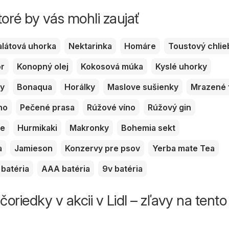
toré by vás mohli zaujať
alátová uhorka
Nektarinka
Homáre
Toustový chlie
or
Konopný olej
Kokosová múka
Kyslé uhorky
ky
Bonaqua
Horálky
Maslove sušienky
Mrazené 
no
Pečené prasa
Rúžové víno
Rúžový gin
ve
Hurmikaki
Makronky
Bohemia sekt
a
Jamieson
Konzervy pre psov
Yerba mate Tea
batéria
AAA batéria
9v batéria
riedky v akcii v Lidl – zľavy na tento