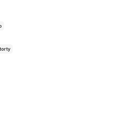
b
torty