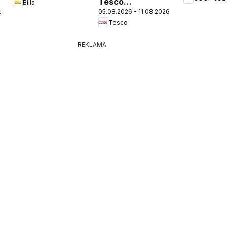
Tesco
Billa
05.08.2026 - 11.08.2026
Hypermarket -
6
Tesco
leták
REKLAMA