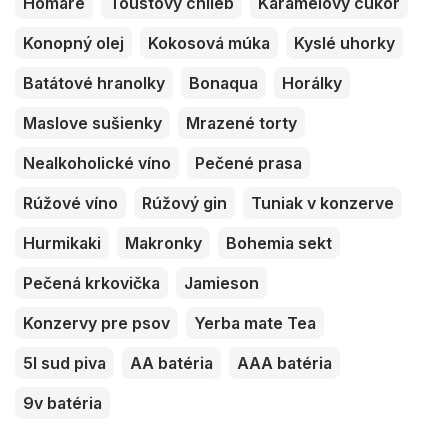
Homáre
Toustový chlieb
Karamelový cukor
Konopný olej
Kokosová múka
Kyslé uhorky
Batátové hranolky
Bonaqua
Horálky
Maslove sušienky
Mrazené torty
Nealkoholické víno
Pečené prasa
Rúžové víno
Rúžový gin
Tuniak v konzerve
Hurmikaki
Makronky
Bohemia sekt
Pečená krkovička
Jamieson
Konzervy pre psov
Yerba mate Tea
5l sud piva
AA batéria
AAA batéria
9v batéria