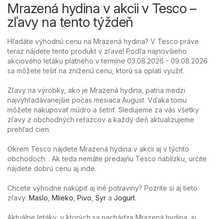
Mrazená hydina v akcii v Tesco –
zľavy na tento týždeň
Hľadáte výhodnú cenu na Mrazená hydina? V Tesco práve
teraz nájdete tento produkt v zľave! Podľa najnovšieho
akciového letáku platného v termíne 03.08.2026 - 09.08.2026
sa môžete tešiť na zníženú cenu, ktorú sa oplatí využiť.
Zľavy na výrobky, ako je Mrazená hydina, patria medzi
najvyhľadávanejšie počas mesiaca August. Vďaka tomu
môžete nakupovať múdro a šetriť. Sledujeme za vás všetky
zľavy z obchodných reťazcov a každý deň aktualizujeme
prehľad cien.
Okrem Tesco nájdete Mrazená hydina v akcii aj v týchto
obchodoch: . Ak teda nemáte predajňu Tesco nablízku, určite
nájdete dobrú cenu aj inde.
Chcete výhodne nakúpiť aj iné potraviny? Pozrite si aj tieto
zľavy:
Maslo
,
Mlieko
,
Pivo
,
Syr
a
Jogurt
.
Aktuálne letáky, v ktorých sa nachádza Mrazená hydina, si