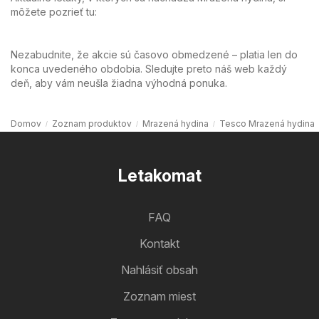
môžete pozrieť tu:
Nezabudnite, že akcie sú časovo obmedzené – platia len do
konca uvedeného obdobia. Sledujte preto náš web každý
deň, aby vám neušla žiadna výhodná ponuka.
Domov
Zoznam produktov
Mrazená hydina
Tesco Mrazená hydina
Letakomat
FAQ
Kontakt
Nahlásiť obsah
Zoznam miest