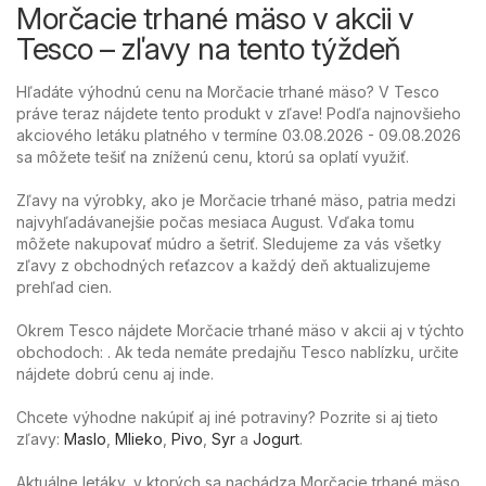
Morčacie trhané mäso v akcii v
Tesco – zľavy na tento týždeň
Hľadáte výhodnú cenu na Morčacie trhané mäso? V Tesco
práve teraz nájdete tento produkt v zľave! Podľa najnovšieho
akciového letáku platného v termíne 03.08.2026 - 09.08.2026
sa môžete tešiť na zníženú cenu, ktorú sa oplatí využiť.
Zľavy na výrobky, ako je Morčacie trhané mäso, patria medzi
najvyhľadávanejšie počas mesiaca August. Vďaka tomu
môžete nakupovať múdro a šetriť. Sledujeme za vás všetky
zľavy z obchodných reťazcov a každý deň aktualizujeme
prehľad cien.
Okrem Tesco nájdete Morčacie trhané mäso v akcii aj v týchto
obchodoch: . Ak teda nemáte predajňu Tesco nablízku, určite
nájdete dobrú cenu aj inde.
Chcete výhodne nakúpiť aj iné potraviny? Pozrite si aj tieto
zľavy:
Maslo
,
Mlieko
,
Pivo
,
Syr
a
Jogurt
.
Aktuálne letáky, v ktorých sa nachádza Morčacie trhané mäso,