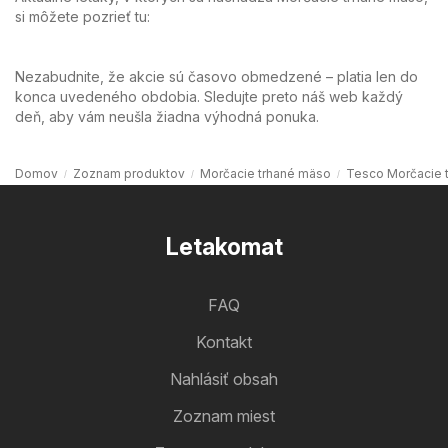
si môžete pozrieť tu:
Nezabudnite, že akcie sú časovo obmedzené – platia len do
konca uvedeného obdobia. Sledujte preto náš web každý
deň, aby vám neušla žiadna výhodná ponuka.
Domov
Zoznam produktov
Morčacie trhané mäso
Tesco Morčacie 
Letakomat
FAQ
Kontakt
Nahlásiť obsah
Zoznam miest