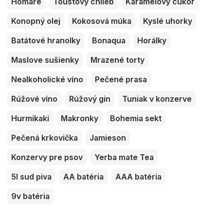
Homáre
Toustový chlieb
Karamelový cukor
Konopný olej
Kokosová múka
Kyslé uhorky
Batátové hranolky
Bonaqua
Horálky
Maslove sušienky
Mrazené torty
Nealkoholické víno
Pečené prasa
Rúžové víno
Rúžový gin
Tuniak v konzerve
Hurmikaki
Makronky
Bohemia sekt
Pečená krkovička
Jamieson
Konzervy pre psov
Yerba mate Tea
5l sud piva
AA batéria
AAA batéria
9v batéria