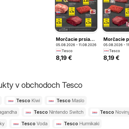
Morčacie prsia
Morčacie p
05.08.2026 - 11.08.2026
05.08.2026 - 1
chladené,
chladené,
Tesco
Tesco
balené, 1 kg,
balené, 1 k
8,19 €
8,19 €
Morčacie prsia
Morčacie p
chladené,
chladené,
balené, 1 kg
balené, 1 k
dukty v obchodoch Tesco
Tesco
Kiwi
Tesco
Maslo
agandha
Tesco
Nintendo Switch
Tesco
Novin
vky
Tesco
Voda
Tesco
Hurmikaki