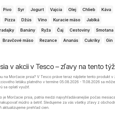
Pivo
Syr
Jogurt
Vajcia
Olej
Chlieb
Káva
Pizza
Džús
Víno
Kuracie mäso
Jablká
radajky
Banány
Ryža
Čaj
Cestoviny
Smotana
Bravčové mäso
Rezance
Ananás
Cukríky
Gin
ia v akcii v Tesco – zľavy na tento tý
 na Morčacie prsia? V Tesco práve teraz nájdete tento produkt v 
ciového letáku platného v termíne 05.08.2026 - 11.08.2026 sa môžet
ú sa oplatí využiť.
o je Morčacie prsia, patria medzi najvyhľadávanejšie počas mesiaca
akupovať múdro a šetriť. Sledujeme za vás všetky zľavy z obchod
 aktualizujeme prehľad cien.