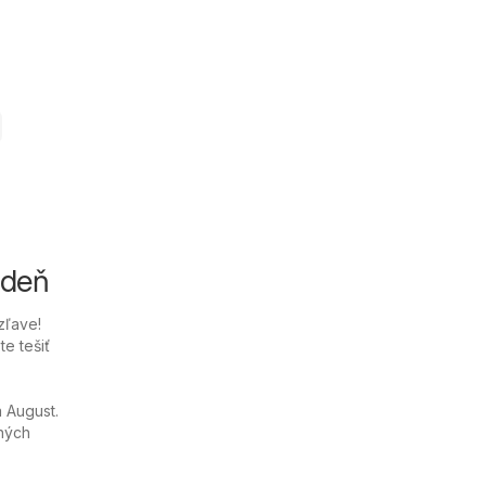
ždeň
zľave!
e tešiť
 August.
ných