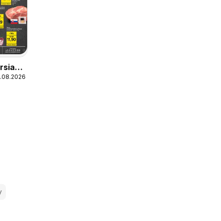
rsia
1.08.2026
g,
rsia
g
y