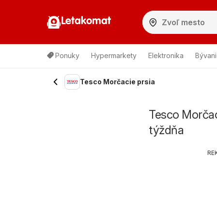
Letakomat
Ponuky
Hypermarkety
Elektronika
Bývani
Tesco Morčacie prsia
Tesco Morčaci
týždňa
RE