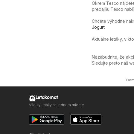
Okrem Tesco nájdete 
predajňu Tesco nablíz
Chcete výhodne nakúpi
Jogurt
.
Aktuálne letáky, v kt
Nezabudnite, že akc
Sledujte preto náš 
Dom
Letakomat
Všetky letáky na jednom mieste