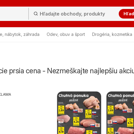
Hľad
e, nábytok, záhrada
Odev, obuv a šport
Drogéria, kozmetika
e prsia cena - Nezmeškajte najlepšiu akci
KLAMA