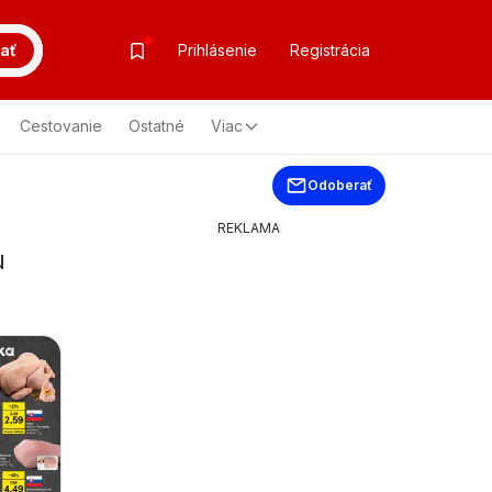
ať
Prihlásenie
Registrácia
Cestovanie
Ostatné
Viac
Odoberať
REKLAMA
u