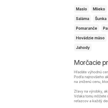
Maslo
Mlieko
Saláma
Šunka
Pomaranče
Pa
Hovädzie mäso
Jahody
Morčacie prs
Hľadáte výhodnú cenu
Podľa najnovšieho ak
na zníženú cenu, ktor
Zľavy na výrobky, ak
Vďaka tomu môžete n
reťazcov a každý deň