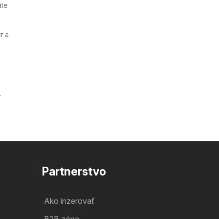
áte
r
a
.
Partnerstvo
Ako inzerovať