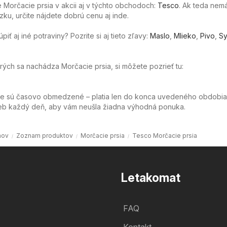
Morčacie prsia v akcii aj v týchto obchodoch:
Tesco
. Ak teda nem
ku, určite nájdete dobrú cenu aj inde.
ť aj iné potraviny? Pozrite si aj tieto zľavy:
Maslo
,
Mlieko
,
Pivo
,
Sy
orých sa nachádza Morčacie prsia, si môžete pozrieť tu:
ie sú časovo obmedzené – platia len do konca uvedeného obdobia
web každý deň, aby vám neušla žiadna výhodná ponuka.
ov
Zoznam produktov
Morčacie prsia
Tesco Morčacie prsia
Letakomat
FAQ