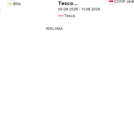
COOP Jed
Tesco
Billa
05.08.2026 - 11.08.2026
Hypermarket -
6
Tesco
leták
REKLAMA