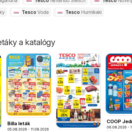
agandha
Tesco
Nintendo Switch
Tesco
Novin
vky
Tesco
Voda
Tesco
Hurmikaki
táky a katalógy
COOP Jed
Billa leták
06.08.2026 - 
leták
05.08.2026 - 11.08.2026