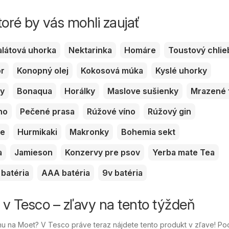
toré by vás mohli zaujať
alátová uhorka
Nektarinka
Homáre
Toustový chlie
or
Konopný olej
Kokosová múka
Kyslé uhorky
ky
Bonaqua
Horálky
Maslove sušienky
Mrazené 
no
Pečené prasa
Rúžové víno
Rúžový gin
ve
Hurmikaki
Makronky
Bohemia sekt
a
Jamieson
Konzervy pre psov
Yerba mate Tea
batéria
AAA batéria
9v batéria
i v Tesco – zľavy na tento týždeň
u na Moet? V Tesco práve teraz nájdete tento produkt v zľave! Po