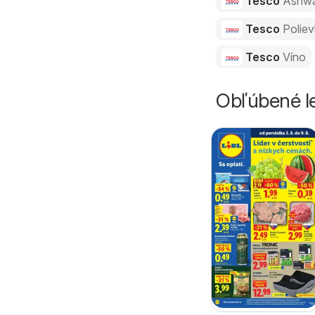
Tesco
Ashw
Tesco
Polie
Tesco
Víno
Obľúbené le