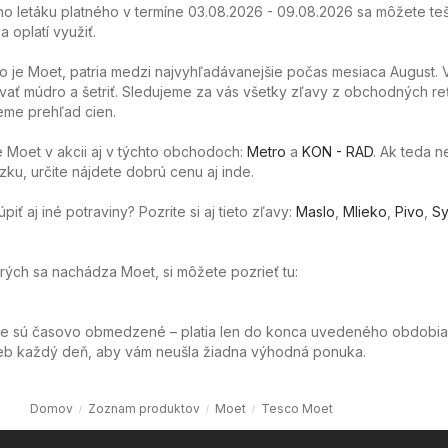
o letáku platného v termíne 03.08.2026 - 09.08.2026 sa môžete teš
 oplatí využiť.
o je Moet, patria medzi najvyhľadávanejšie počas mesiaca August.
ať múdro a šetriť. Sledujeme za vás všetky zľavy z obchodných re
eme prehľad cien.
 Moet v akcii aj v týchto obchodoch:
Metro
a
KON - RAD
. Ak teda 
ku, určite nájdete dobrú cenu aj inde.
ť aj iné potraviny? Pozrite si aj tieto zľavy:
Maslo
,
Mlieko
,
Pivo
,
Sy
orých sa nachádza Moet, si môžete pozrieť tu:
ie sú časovo obmedzené – platia len do konca uvedeného obdobia
web každý deň, aby vám neušla žiadna výhodná ponuka.
Domov
Zoznam produktov
Moet
Tesco Moet