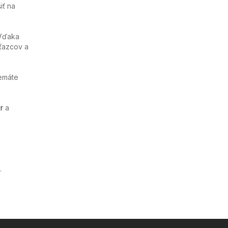
iť na
 Vďaka
ťazcov a
nemáte
r
a
.