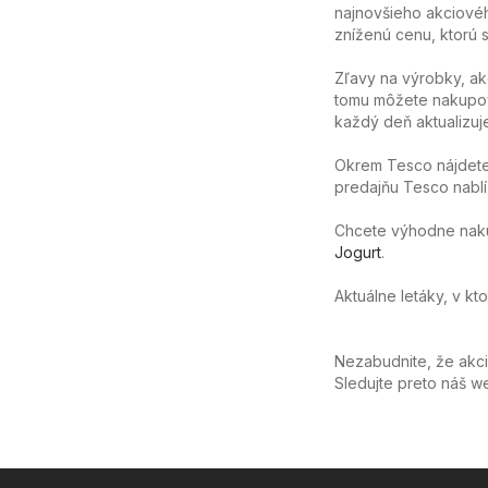
najnovšieho akciovéh
zníženú cenu, ktorú sa
Zľavy na výrobky, ak
tomu môžete nakupov
každý deň aktualizuj
Okrem Tesco nájdete
predajňu Tesco nablíz
Chcete výhodne nakúpi
Jogurt
.
Aktuálne letáky, v kt
Nezabudnite, že akc
Sledujte preto náš 