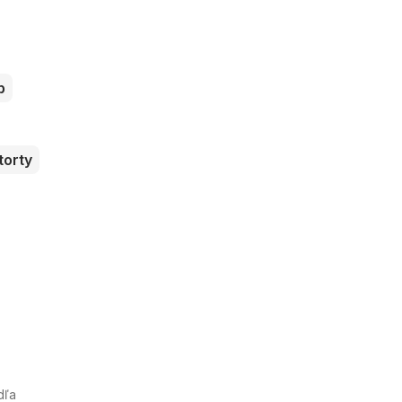
b
torty
dľa