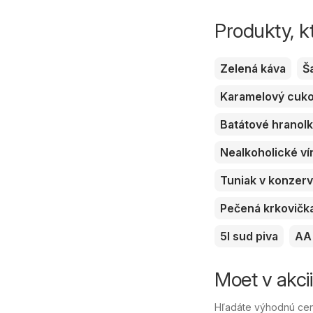
Produkty, k
Zelená káva
Š
Karamelový cuk
Batátové hranol
Nealkoholické ví
Tuniak v konzer
Pečená krkovičk
5l sud piva
AA 
Moet v akci
Hľadáte výhodnú cen