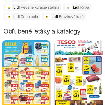
Lidl
Pečené kuracie stehná
Lidl
Ryba
Lidl
Coca cola
Lidl
Bravčové karé
Obľúbené letáky a katalógy