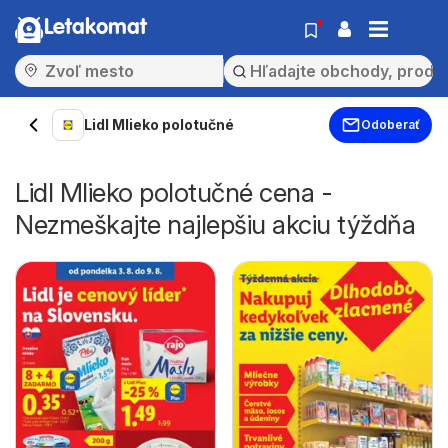
Letakomat
Lidl Mlieko polotučné
Odoberať
Lidl Mlieko polotučné cena -
Nezmeškajte najlepšiu akciu týždňa