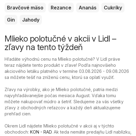
Bravčové mäso
Rezance
Ananás
Cukríky
Gin
Jahody
Mlieko polotučné v akcii v Lidl –
zľavy na tento týždeň
Hľadáte výhodnú cenu na Mlieko polotučné? V Lidl práve
teraz nájdete tento produkt v zľave! Podľa najnovšieho
akciového letáku platného v termíne 03.08.2026 - 09.08.2026
sa môžete tešiť na zníženú cenu, ktorú sa oplatí využiť.
Zľavy na výrobky, ako je Mlieko polotučné, patria medzi
najvyhľadávanejšie počas mesiaca August. Vďaka tomu
môžete nakupovať múdro a šetriť. Sledujeme za vás všetky
zľavy z obchodných reťazcov a každý deň aktualizujeme
prehľad cien.
Okrem Lidl nájdete Mlieko polotučné v akcii aj v týchto
obchodoch:
KON - RAD
. Ak teda nemáte predajňu Lidl nablízku,