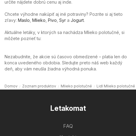
určite nájdete dobrú cenu aj inde.
Chcete výhodne nakúpiť aj iné potraviny? Pozrite si aj tieto
zľavy:
Maslo
,
Mlieko
,
Pivo
,
Syr
a
Jogurt
.
Aktuálne letáky, v ktorých sa nachádza Mlieko polotučné, si
môžete pozrieť tu:
Nezabudnite, že akcie sú časovo obmedzené – platia len do
konca uvedeného obdobia. Sledujte preto náš web každý
deň, aby vám neušla žiadna výhodná ponuka.
Domov
Zoznam produktov
Mlieko polotučné
Lidl Mlieko polotučné
Letakomat
FAQ