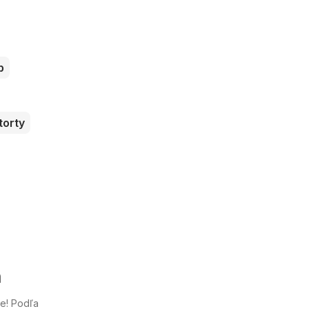
b
torty
ň
e! Podľa