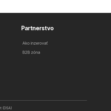
Partnerstvo
Ako inzerovať
B2B zóna
ct (DSA)