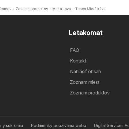
Domov
Zoznam produktov
Mletá káva
Tesco Mletá káva
Letakomat
FAQ
Kontakt
Nahlásiť obsah
Zoznam miest
Zoznam produktov
any súkromia
Podmienky používania webu
Digital Services A