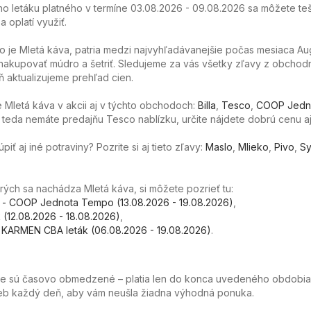
o letáku platného v termíne 03.08.2026 - 09.08.2026 sa môžete teš
 oplatí využiť.
o je Mletá káva, patria medzi najvyhľadávanejšie počas mesiaca Au
akupovať múdro a šetriť. Sledujeme za vás všetky zľavy z obchod
 aktualizujeme prehľad cien.
Mletá káva v akcii aj v týchto obchodoch:
Billa
,
Tesco
,
COOP Jedn
k teda nemáte predajňu Tesco nablízku, určite nájdete dobrú cenu aj
ť aj iné potraviny? Pozrite si aj tieto zľavy:
Maslo
,
Mlieko
,
Pivo
,
Sy
orých sa nachádza Mletá káva, si môžete pozrieť tu:
- COOP Jednota Tempo (13.08.2026 - 19.08.2026)
,
ták (12.08.2026 - 18.08.2026)
,
KARMEN CBA leták (06.08.2026 - 19.08.2026)
.
ie sú časovo obmedzené – platia len do konca uvedeného obdobia
web každý deň, aby vám neušla žiadna výhodná ponuka.