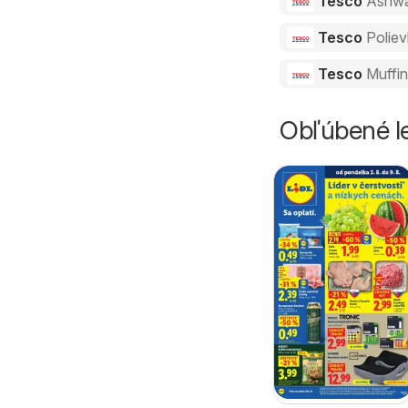
Tesco
Ashw
Tesco
Polie
Tesco
Muffi
Obľúbené le