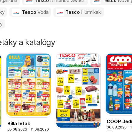
agandha
Tesco
Nintendo Switch
Tesco
Novin
vky
Tesco
Voda
Tesco
Hurmikaki
ny
táky a katalógy
COOP Jed
Billa leták
06.08.2026 - 
leták
05.08.2026 - 11.08.2026