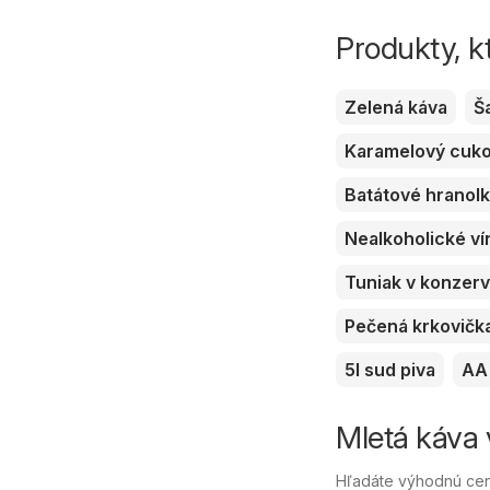
Produkty, k
Zelená káva
Š
Karamelový cuk
Batátové hranol
Nealkoholické ví
Tuniak v konzer
Pečená krkovičk
5l sud piva
AA 
Mletá káva 
Hľadáte výhodnú cenu