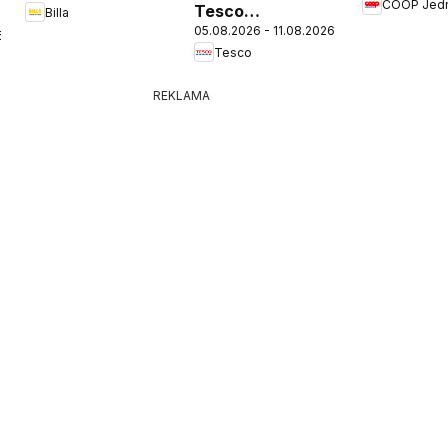
COOP Jed
Tesco
Billa
05.08.2026 - 11.08.2026
Hypermarket -
6
Tesco
leták
REKLAMA