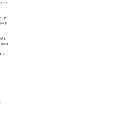
iť na
gust.
ných
ota
,
 inde.
r
a
.