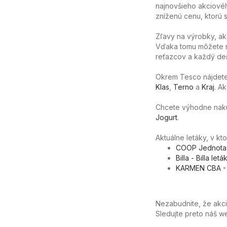
najnovšieho akciovéh
zníženú cenu, ktorú sa
Zľavy na výrobky, ak
Vďaka tomu môžete n
reťazcov a každý deň
Okrem Tesco nájdete 
Klas
,
Terno
a
Kraj
. A
Chcete výhodne nakúpi
Jogurt
.
Aktuálne letáky, v kt
COOP Jednota 
Billa - Billa le
KARMEN CBA - 
Nezabudnite, že akc
Sledujte preto náš 