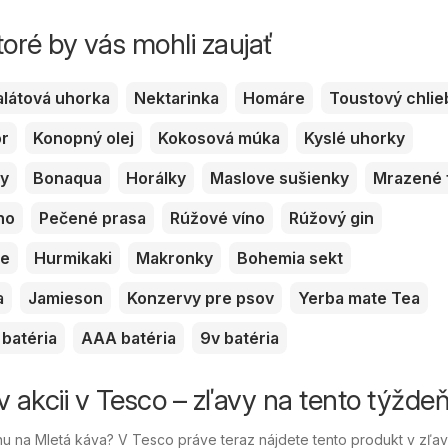
toré by vás mohli zaujať
alátová uhorka
Nektarinka
Homáre
Toustový chlie
or
Konopný olej
Kokosová múka
Kyslé uhorky
ky
Bonaqua
Horálky
Maslove sušienky
Mrazené 
no
Pečené prasa
Rúžové víno
Rúžový gin
ve
Hurmikaki
Makronky
Bohemia sekt
a
Jamieson
Konzervy pre psov
Yerba mate Tea
batéria
AAA batéria
9v batéria
v akcii v Tesco – zľavy na tento týžde
 na Mletá káva? V Tesco práve teraz nájdete tento produkt v zľav