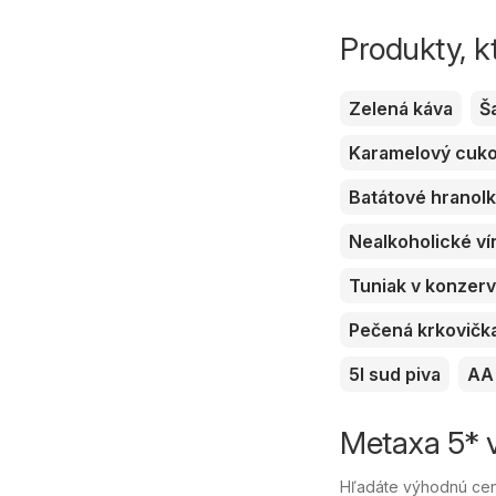
Produkty, k
Zelená káva
Š
Karamelový cuk
Batátové hranol
Nealkoholické ví
Tuniak v konzer
Pečená krkovičk
5l sud piva
AA 
Metaxa 5* v
Hľadáte výhodnú cen