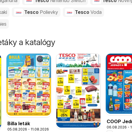
agandha
Tesco
Nintendo Switch
Tesco
Novin
kaki
Tesco
Polievky
Tesco
Voda
ies
táky a katalógy
COOP Jed
Billa leták
06.08.2026 - 
leták
05.08.2026 - 11.08.2026