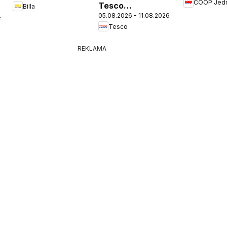
COOP Jed
Tesco
Billa
05.08.2026 - 11.08.2026
Hypermarket -
6
Tesco
leták
REKLAMA