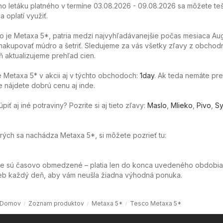
o letáku platného v termíne 03.08.2026 - 09.08.2026 sa môžete teš
 oplatí využiť.
o je Metaxa 5*, patria medzi najvyhľadávanejšie počas mesiaca Aug
akupovať múdro a šetriť. Sledujeme za vás všetky zľavy z obchod
 aktualizujeme prehľad cien.
Metaxa 5* v akcii aj v týchto obchodoch:
1day
. Ak teda nemáte pr
e nájdete dobrú cenu aj inde.
ť aj iné potraviny? Pozrite si aj tieto zľavy:
Maslo
,
Mlieko
,
Pivo
,
Sy
orých sa nachádza Metaxa 5*, si môžete pozrieť tu:
ie sú časovo obmedzené – platia len do konca uvedeného obdobia
web každý deň, aby vám neušla žiadna výhodná ponuka.
Domov
Zoznam produktov
Metaxa 5*
Tesco Metaxa 5*