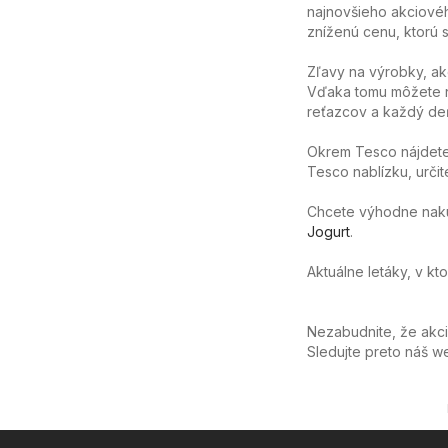
najnovšieho akciovéh
zníženú cenu, ktorú sa
Zľavy na výrobky, ak
Vďaka tomu môžete n
reťazcov a každý deň
Okrem Tesco nájdete 
Tesco nablízku, určit
Chcete výhodne nakúpi
Jogurt
.
Aktuálne letáky, v kt
Nezabudnite, že akc
Sledujte preto náš 