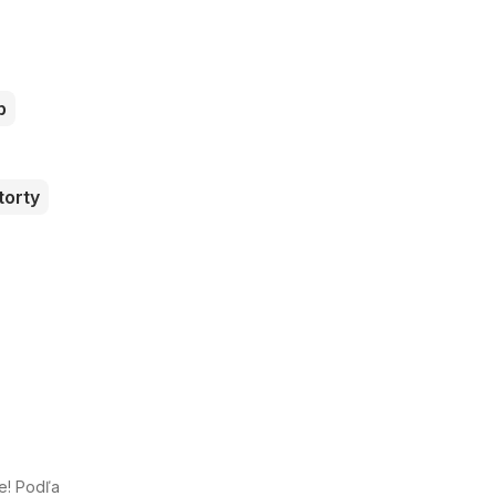
b
torty
e! Podľa