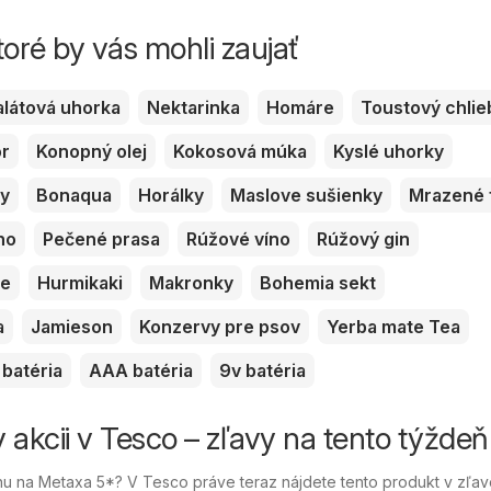
toré by vás mohli zaujať
alátová uhorka
Nektarinka
Homáre
Toustový chlie
or
Konopný olej
Kokosová múka
Kyslé uhorky
ky
Bonaqua
Horálky
Maslove sušienky
Mrazené 
no
Pečené prasa
Rúžové víno
Rúžový gin
ve
Hurmikaki
Makronky
Bohemia sekt
a
Jamieson
Konzervy pre psov
Yerba mate Tea
batéria
AAA batéria
9v batéria
 akcii v Tesco – zľavy na tento týždeň
u na Metaxa 5*? V Tesco práve teraz nájdete tento produkt v zľav