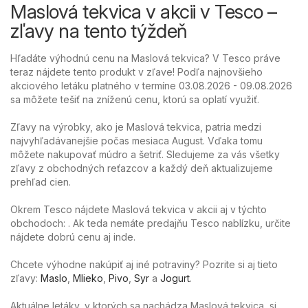
Maslová tekvica v akcii v Tesco –
zľavy na tento týždeň
Hľadáte výhodnú cenu na Maslová tekvica? V Tesco práve
teraz nájdete tento produkt v zľave! Podľa najnovšieho
akciového letáku platného v termíne 03.08.2026 - 09.08.2026
sa môžete tešiť na zníženú cenu, ktorú sa oplatí využiť.
Zľavy na výrobky, ako je Maslová tekvica, patria medzi
najvyhľadávanejšie počas mesiaca August. Vďaka tomu
môžete nakupovať múdro a šetriť. Sledujeme za vás všetky
zľavy z obchodných reťazcov a každý deň aktualizujeme
prehľad cien.
Okrem Tesco nájdete Maslová tekvica v akcii aj v týchto
obchodoch: . Ak teda nemáte predajňu Tesco nablízku, určite
nájdete dobrú cenu aj inde.
Chcete výhodne nakúpiť aj iné potraviny? Pozrite si aj tieto
zľavy:
Maslo
,
Mlieko
,
Pivo
,
Syr
a
Jogurt
.
Aktuálne letáky, v ktorých sa nachádza Maslová tekvica, si