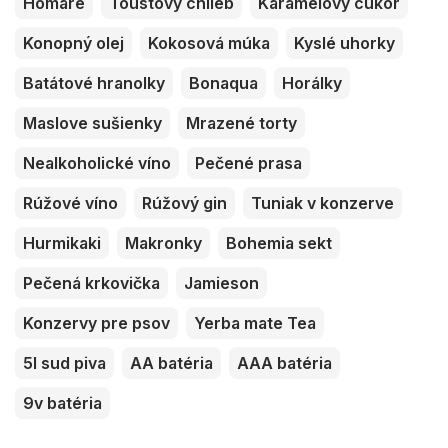
Homáre
Toustový chlieb
Karamelový cukor
Konopný olej
Kokosová múka
Kyslé uhorky
Batátové hranolky
Bonaqua
Horálky
Maslove sušienky
Mrazené torty
Nealkoholické víno
Pečené prasa
Rúžové víno
Rúžový gin
Tuniak v konzerve
Hurmikaki
Makronky
Bohemia sekt
Pečená krkovička
Jamieson
Konzervy pre psov
Yerba mate Tea
5l sud piva
AA batéria
AAA batéria
9v batéria