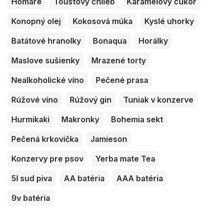
Homáre
Toustový chlieb
Karamelový cukor
Konopný olej
Kokosová múka
Kyslé uhorky
Batátové hranolky
Bonaqua
Horálky
Maslove sušienky
Mrazené torty
Nealkoholické víno
Pečené prasa
Rúžové víno
Rúžový gin
Tuniak v konzerve
Hurmikaki
Makronky
Bohemia sekt
Pečená krkovička
Jamieson
Konzervy pre psov
Yerba mate Tea
5l sud piva
AA batéria
AAA batéria
9v batéria