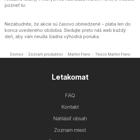
pozrieť tu:
Nezabudnite, že akcie sú časovo obmedzené – platia len do
konca uvedeného obdobia. Sledujte preto náš web každý
deň, aby vám neušla žiadna výhodná ponuka.
Domov
Zoznam produktov
Martini Fiero
Tesco Martini Fiero
Letakomat
FAQ
Kontakt
Nahlásiť obsah
Zoznam miest