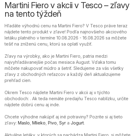
Martini Fiero v akcii v Tesco – zľavy
na tento týždeň
Hľadáte výhodnú cenu na Martini Fiero? V Tesco práve teraz
nájdete tento produkt v zľave! Podľa najnovšieho akciového
letáku platného v termíne 10.08.2026 - 16.08.2026 sa môžete
tešiť na zníženú cenu, ktorú sa oplatí využiť.
Zľavy na výrobky, ako je Martini Fiero, patria medzi
najvyhľadávanejšie počas mesiaca August. Vďaka tomu
môžete nakupovať múdro a šetriť. Sledujeme za vás všetky
zľavy z obchodných reťazcov a každý deň aktualizujeme
prehľad cien.
Okrem Tesco nájdete Martini Fiero v akcii aj v týchto
obchodoch: . Ak teda nemáte predajňu Tesco nablízku, určite
nájdete dobrú cenu aj inde.
Chcete výhodne nakúpiť aj iné potraviny? Pozrite si aj tieto
zľavy:
Maslo
,
Mlieko
,
Pivo
,
Syr
a
Jogurt
.
Aktuálne letáky, v ktorých sa nachádza Martini Fiero, si môžete