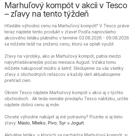
Marhuľový kompót v akcii v Tesco
– zľavy na tento týždeň
Hľadáte výhodnú cenu na Marhuľový kompót? V Tesco práve
teraz nájdete tento produkt v zľave! Podľa najnovšieho
akciového letáku platného v termíne 03.08.2026 - 09.08.2026
sa môžete tešiť na zníženú cenu, ktorú sa oplatí využiť.
Zľavy na výrobky, ako je Marhuľový kompót, patria medzi
najvyhľadávanejšie počas mesiaca August. Vďaka tomu
môžete nakupovať múdro a šetriť. Sledujeme za vás všetky
zľavy z obchodných reťazcov a každý deň aktualizujeme
prehľad cien.
Okrem Tesco nájdete Marhuľový kompót v akcii aj v týchto
obchodoch: . Ak teda nemáte predajňu Tesco nablízku, určite
nájdete dobrú cenu aj inde.
Chcete výhodne nakúpiť aj iné potraviny? Pozrite si aj tieto
zľavy:
Maslo
,
Mlieko
,
Pivo
,
Syr
a
Jogurt
.
Aktuálne letáky, v ktorých sa nachádza Marhuľový kompót, si