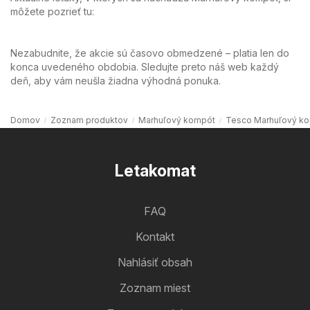
môžete pozrieť tu:
Nezabudnite, že akcie sú časovo obmedzené – platia len do
konca uvedeného obdobia. Sledujte preto náš web každý
deň, aby vám neušla žiadna výhodná ponuka.
Domov
Zoznam produktov
Marhuľový kompót
Tesco Marhuľový k
Letakomat
FAQ
Kontakt
Nahlásiť obsah
Zoznam miest