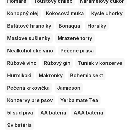
Homáre
Toustový chlieb
Karamelový cukor
Konopný olej
Kokosová múka
Kyslé uhorky
Batátové hranolky
Bonaqua
Horálky
Maslove sušienky
Mrazené torty
Nealkoholické víno
Pečené prasa
Rúžové víno
Rúžový gin
Tuniak v konzerve
Hurmikaki
Makronky
Bohemia sekt
Pečená krkovička
Jamieson
Konzervy pre psov
Yerba mate Tea
5l sud piva
AA batéria
AAA batéria
9v batéria