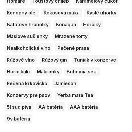
Homáre
Toustový chlieb
Karamelový cukor
Konopný olej
Kokosová múka
Kyslé uhorky
Batátové hranolky
Bonaqua
Horálky
Maslove sušienky
Mrazené torty
Nealkoholické víno
Pečené prasa
Rúžové víno
Rúžový gin
Tuniak v konzerve
Hurmikaki
Makronky
Bohemia sekt
Pečená krkovička
Jamieson
Konzervy pre psov
Yerba mate Tea
5l sud piva
AA batéria
AAA batéria
9v batéria