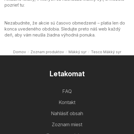
pozrieť tu:
Nezabudnite, že akcie sú časovo obmedzené – platia len do
konca uvedeného obdobia. Sledujte preto náš web každý
deň, aby vám neušla žiadna výhodná ponuka.
Domov
Zoznam produktov
Mäkký syr
Tesco Mäkký syr
Letakomat
FAQ
Kontakt
Nahlásiť obsah
Zoznam miest