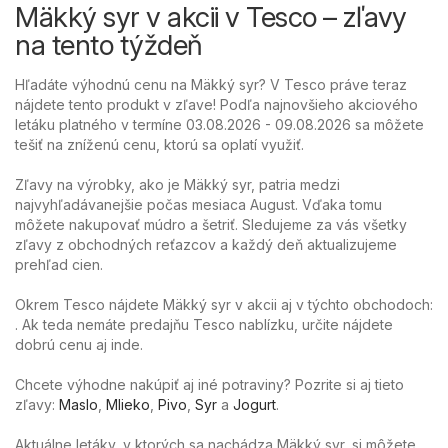
Mäkký syr v akcii v Tesco – zľavy
na tento týždeň
Hľadáte výhodnú cenu na Mäkký syr? V Tesco práve teraz
nájdete tento produkt v zľave! Podľa najnovšieho akciového
letáku platného v termíne 03.08.2026 - 09.08.2026 sa môžete
tešiť na zníženú cenu, ktorú sa oplatí využiť.
Zľavy na výrobky, ako je Mäkký syr, patria medzi
najvyhľadávanejšie počas mesiaca August. Vďaka tomu
môžete nakupovať múdro a šetriť. Sledujeme za vás všetky
zľavy z obchodných reťazcov a každý deň aktualizujeme
prehľad cien.
Okrem Tesco nájdete Mäkký syr v akcii aj v týchto obchodoch:
. Ak teda nemáte predajňu Tesco nablízku, určite nájdete
dobrú cenu aj inde.
Chcete výhodne nakúpiť aj iné potraviny? Pozrite si aj tieto
zľavy:
Maslo
,
Mlieko
,
Pivo
,
Syr
a
Jogurt
.
Aktuálne letáky, v ktorých sa nachádza Mäkký syr, si môžete