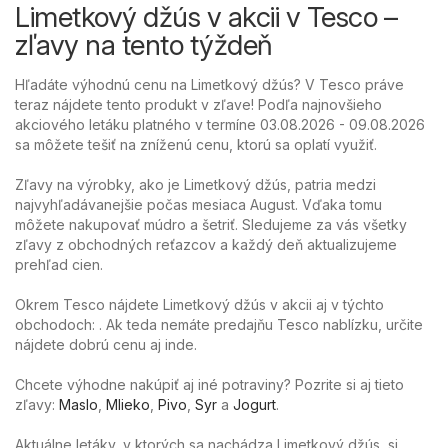
Limetkový džús v akcii v Tesco –
zľavy na tento týždeň
Hľadáte výhodnú cenu na Limetkový džús? V Tesco práve
teraz nájdete tento produkt v zľave! Podľa najnovšieho
akciového letáku platného v termíne 03.08.2026 - 09.08.2026
sa môžete tešiť na zníženú cenu, ktorú sa oplatí využiť.
Zľavy na výrobky, ako je Limetkový džús, patria medzi
najvyhľadávanejšie počas mesiaca August. Vďaka tomu
môžete nakupovať múdro a šetriť. Sledujeme za vás všetky
zľavy z obchodných reťazcov a každý deň aktualizujeme
prehľad cien.
Okrem Tesco nájdete Limetkový džús v akcii aj v týchto
obchodoch: . Ak teda nemáte predajňu Tesco nablízku, určite
nájdete dobrú cenu aj inde.
Chcete výhodne nakúpiť aj iné potraviny? Pozrite si aj tieto
zľavy:
Maslo
,
Mlieko
,
Pivo
,
Syr
a
Jogurt
.
Aktuálne letáky, v ktorých sa nachádza Limetkový džús, si