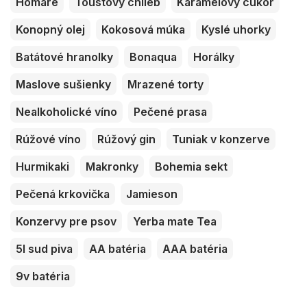
Homáre
Toustový chlieb
Karamelový cukor
Konopný olej
Kokosová múka
Kyslé uhorky
Batátové hranolky
Bonaqua
Horálky
Maslove sušienky
Mrazené torty
Nealkoholické víno
Pečené prasa
Rúžové víno
Rúžový gin
Tuniak v konzerve
Hurmikaki
Makronky
Bohemia sekt
Pečená krkovička
Jamieson
Konzervy pre psov
Yerba mate Tea
5l sud piva
AA batéria
AAA batéria
9v batéria