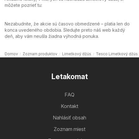
môžete pozrieť tu:
Nezabudnite, že akcie sú časovo obmedzené – platia len do
konca uvedeného obdobia. Sledujte preto náš web každý
deň, aby vám neušla žiadna výhodná ponuka.
Domov
Zoznam produktov
Limetkový džús
Tesco Limetkový džús
Letakomat
FAQ
Kontakt
Nahlásiť obsah
Zoznam miest