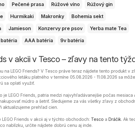
no
Pečené prasa
Rúžové víno
Rúžový gin
ve
Hurmikaki
Makronky
Bohemia sekt
a
Jamieson
Konzervy pre psov
Yerba mate Tea
batéria
AAA batéria
9v batéria
s v akcii v Tesco – zľavy na tento týž
 na LEGO Friends? V Tesco práve teraz nájdete tento produkt v z
ciového letáku platného v termíne 05.08.2026 - 11.08.2026 sa môžet
ú sa oplatí využiť.
o je LEGO Friends, patria medzi najvyhľadávanejšie počas mesiaca 
akupovať múdro a šetriť. Sledujeme za vás všetky zľavy z obchod
 aktualizujeme prehľad cien.
LEGO Friends v akcii aj v týchto obchodoch:
Tesco
a
Dráčik
. Ak te
o nablízku, určite nájdete dobrú cenu aj inde.