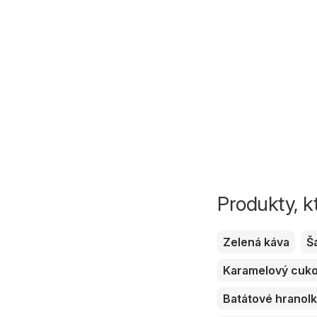
Produkty, k
Zelená káva
Š
Karamelový cuk
Batátové hranol