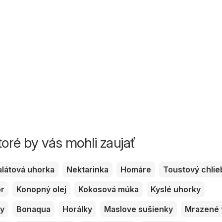
toré by vás mohli zaujať
alátová uhorka
Nektarinka
Homáre
Toustový chlie
or
Konopný olej
Kokosová múka
Kyslé uhorky
ky
Bonaqua
Horálky
Maslove sušienky
Mrazené 