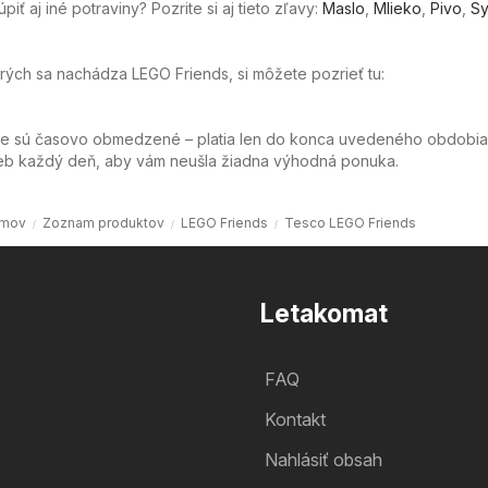
ť aj iné potraviny? Pozrite si aj tieto zľavy:
Maslo
,
Mlieko
,
Pivo
,
Sy
orých sa nachádza LEGO Friends, si môžete pozrieť tu:
ie sú časovo obmedzené – platia len do konca uvedeného obdobia
web každý deň, aby vám neušla žiadna výhodná ponuka.
mov
Zoznam produktov
LEGO Friends
Tesco LEGO Friends
Letakomat
FAQ
Kontakt
Nahlásiť obsah