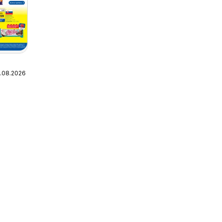
1.08.2026
t -