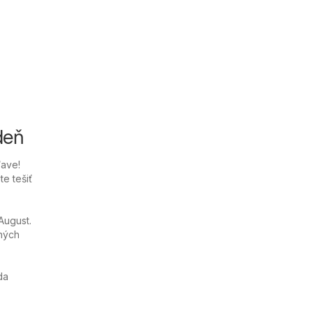
deň
ľave!
e tešiť
August.
ných
da