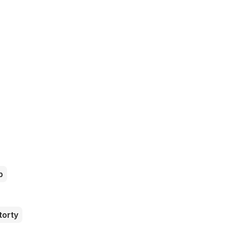
b
torty