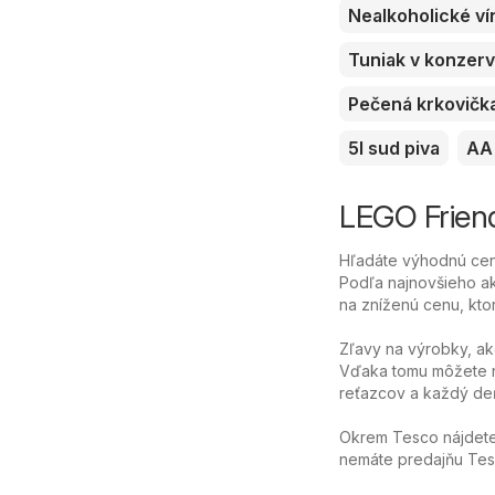
Nealkoholické ví
Tuniak v konzer
Pečená krkovičk
5l sud piva
AA 
LEGO Friend
Hľadáte výhodnú cenu
Podľa najnovšieho ak
na zníženú cenu, ktor
Zľavy na výrobky, ak
Vďaka tomu môžete n
reťazcov a každý deň
Okrem Tesco nájdete 
nemáte predajňu Tesc