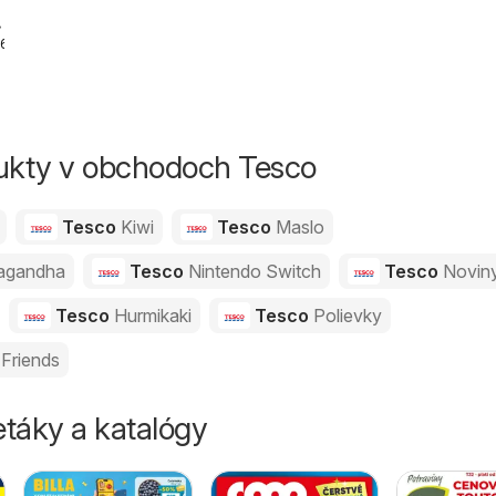
e
26
dukty v obchodoch Tesco
Tesco
Kiwi
Tesco
Maslo
agandha
Tesco
Nintendo Switch
Tesco
Novin
Tesco
Hurmikaki
Tesco
Polievky
Friends
táky a katalógy