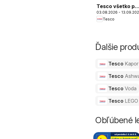
Tesco všetko pr
03.08.2026 - 13.09.20
vášho školáka
Tesco
Ďalšie pro
Tesco
Kapor
Tesco
Ashw
Tesco
Voda
Tesco
LEGO 
Obľúbené le