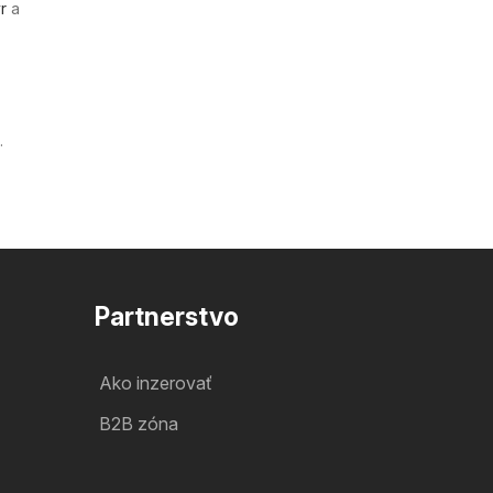
r
a
.
Partnerstvo
Ako inzerovať
B2B zóna