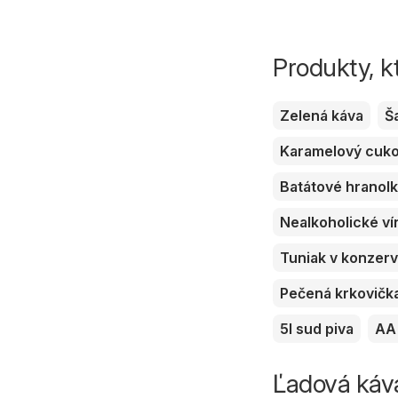
Produkty, k
Zelená káva
Š
Karamelový cuk
Batátové hranol
Nealkoholické ví
Tuniak v konzer
Pečená krkovičk
5l sud piva
AA 
Ľadová káva