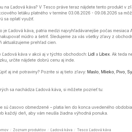
u na Ľadová káva? V Tesco práve teraz nájdete tento produkt v zľ
ciového letáku platného v termíne 03.08.2026 - 09.08.2026 sa môže
ú sa oplatí využiť.
o je Ľadová káva, patria medzi najvyhľadávanejšie počas mesiaca 
akupovať múdro a šetriť. Sledujeme za vás všetky zľavy z obchod
 aktualizujeme prehľad cien.
 Ľadová káva v akcii aj v týchto obchodoch:
Lidl
a
Libex
. Ak teda 
ku, určite nájdete dobrú cenu aj inde.
ť aj iné potraviny? Pozrite si aj tieto zľavy:
Maslo
,
Mlieko
,
Pivo
,
Sy
torých sa nachádza Ľadová káva, si môžete pozrieť tu:
ie sú časovo obmedzené – platia len do konca uvedeného obdobia
web každý deň, aby vám neušla žiadna výhodná ponuka.
omov
Zoznam produktov
Ľadová káva
Tesco Ľadová káva