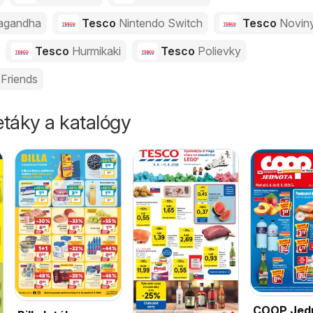
agandha
Tesco
Nintendo Switch
Tesco
Novin
Tesco
Hurmikaki
Tesco
Polievky
Friends
táky a katalógy
COOP Jed