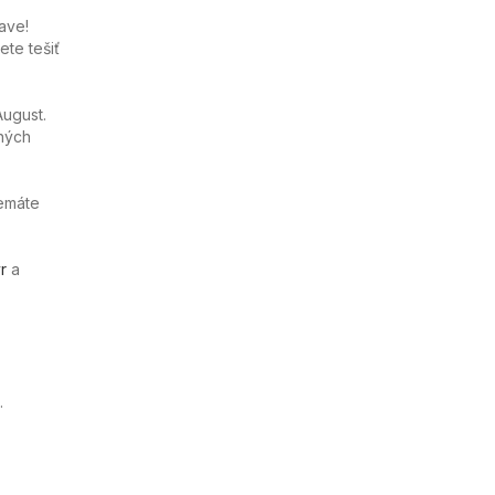
ave!
te tešiť
August.
ných
nemáte
r
a
.