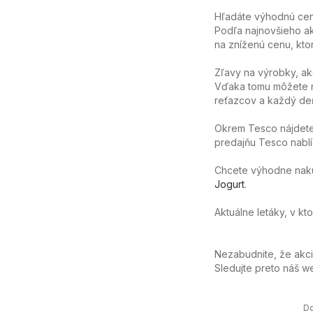
Hľadáte výhodnú cen
Podľa najnovšieho ak
na zníženú cenu, ktor
Zľavy na výrobky, ak
Vďaka tomu môžete n
reťazcov a každý deň
Okrem Tesco nájdete
predajňu Tesco nablíz
Chcete výhodne nakúpi
Jogurt
.
Aktuálne letáky, v k
Nezabudnite, že akc
Sledujte preto náš 
D