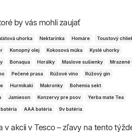
toré by vás mohli zaujať
alátová uhorka
Nektarinka
Homáre
Toustový chlie
or
Konopný olej
Kokosová múka
Kyslé uhorky
ky
Bonaqua
Horálky
Maslove sušienky
Mrazené 
no
Pečené prasa
Rúžové víno
Rúžový gin
ve
Hurmikaki
Makronky
Bohemia sekt
a
Jamieson
Konzervy pre psov
Yerba mate Tea
batéria
AAA batéria
9v batéria
 v akcii v Tesco – zľavy na tento týžd