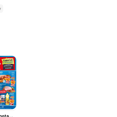
y
nota