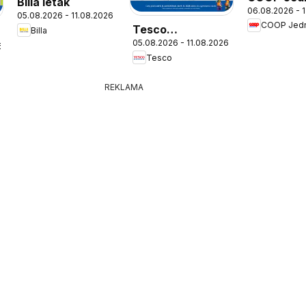
Billa leták
06.08.2026 - 
leták
05.08.2026 - 11.08.2026
COOP Jed
Tesco
Billa
05.08.2026 - 11.08.2026
Hypermarket -
6
Tesco
leták
REKLAMA