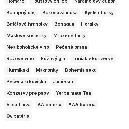
Homáre
Toustový chlieb
Karamelový cukor
Konopný olej
Kokosová múka
Kyslé uhorky
Batátové hranolky
Bonaqua
Horálky
Maslove sušienky
Mrazené torty
Nealkoholické víno
Pečené prasa
Rúžové víno
Rúžový gin
Tuniak v konzerve
Hurmikaki
Makronky
Bohemia sekt
Pečená krkovička
Jamieson
Konzervy pre psov
Yerba mate Tea
5l sud piva
AA batéria
AAA batéria
9v batéria