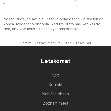
tu:
Nezabudnite, že akcie sú časovo obmedzené – platia len do
konca uvedeného obdobia. Sledujte preto náš web každý
deň, aby vám neušla žiadna výhodná ponuka.
Domov
Zoznam produktov
Ľad
Tesco Ľad
Letakomat
FAQ
Kontakt
Nahlásiť obsah
Zoznam miest