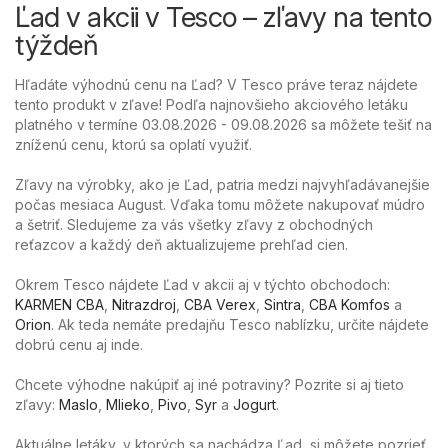
Ľad v akcii v Tesco – zľavy na tento
týždeň
Hľadáte výhodnú cenu na Ľad? V Tesco práve teraz nájdete
tento produkt v zľave! Podľa najnovšieho akciového letáku
platného v termíne 03.08.2026 - 09.08.2026 sa môžete tešiť na
zníženú cenu, ktorú sa oplatí využiť.
Zľavy na výrobky, ako je Ľad, patria medzi najvyhľadávanejšie
počas mesiaca August. Vďaka tomu môžete nakupovať múdro
a šetriť. Sledujeme za vás všetky zľavy z obchodných
reťazcov a každý deň aktualizujeme prehľad cien.
Okrem Tesco nájdete Ľad v akcii aj v týchto obchodoch:
KARMEN CBA
,
Nitrazdroj
,
CBA Verex
,
Sintra
,
CBA Komfos
a
Orion
. Ak teda nemáte predajňu Tesco nablízku, určite nájdete
dobrú cenu aj inde.
Chcete výhodne nakúpiť aj iné potraviny? Pozrite si aj tieto
zľavy:
Maslo
,
Mlieko
,
Pivo
,
Syr
a
Jogurt
.
Aktuálne letáky, v ktorých sa nachádza Ľad, si môžete pozrieť