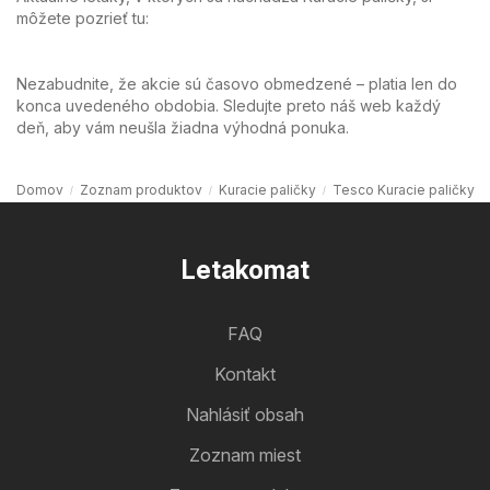
môžete pozrieť tu:
Nezabudnite, že akcie sú časovo obmedzené – platia len do
konca uvedeného obdobia. Sledujte preto náš web každý
deň, aby vám neušla žiadna výhodná ponuka.
Domov
Zoznam produktov
Kuracie paličky
Tesco Kuracie paličky
Letakomat
FAQ
Kontakt
Nahlásiť obsah
Zoznam miest