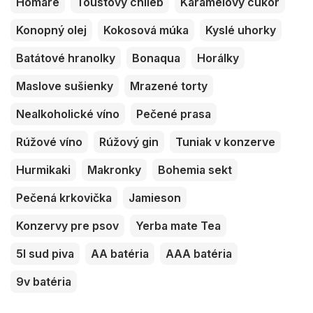
Homáre
Toustový chlieb
Karamelový cukor
Konopný olej
Kokosová múka
Kyslé uhorky
Batátové hranolky
Bonaqua
Horálky
Maslove sušienky
Mrazené torty
Nealkoholické víno
Pečené prasa
Rúžové víno
Rúžový gin
Tuniak v konzerve
Hurmikaki
Makronky
Bohemia sekt
Pečená krkovička
Jamieson
Konzervy pre psov
Yerba mate Tea
5l sud piva
AA batéria
AAA batéria
9v batéria