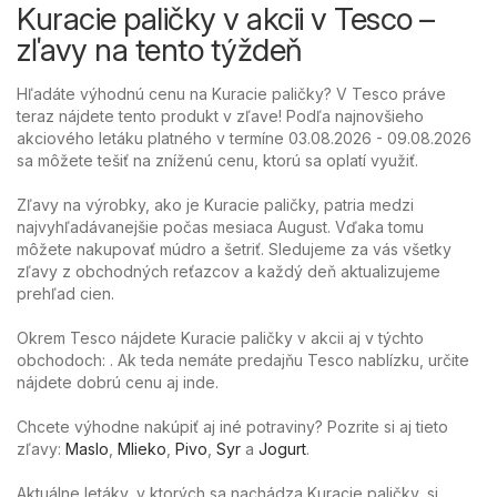
Kuracie paličky v akcii v Tesco –
zľavy na tento týždeň
Hľadáte výhodnú cenu na Kuracie paličky? V Tesco práve
teraz nájdete tento produkt v zľave! Podľa najnovšieho
akciového letáku platného v termíne 03.08.2026 - 09.08.2026
sa môžete tešiť na zníženú cenu, ktorú sa oplatí využiť.
Zľavy na výrobky, ako je Kuracie paličky, patria medzi
najvyhľadávanejšie počas mesiaca August. Vďaka tomu
môžete nakupovať múdro a šetriť. Sledujeme za vás všetky
zľavy z obchodných reťazcov a každý deň aktualizujeme
prehľad cien.
Okrem Tesco nájdete Kuracie paličky v akcii aj v týchto
obchodoch: . Ak teda nemáte predajňu Tesco nablízku, určite
nájdete dobrú cenu aj inde.
Chcete výhodne nakúpiť aj iné potraviny? Pozrite si aj tieto
zľavy:
Maslo
,
Mlieko
,
Pivo
,
Syr
a
Jogurt
.
Aktuálne letáky, v ktorých sa nachádza Kuracie paličky, si