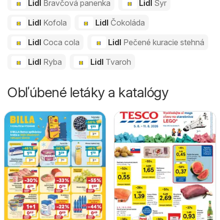
Lidl
Bravčová panenka
Lidl
Syr
Lidl
Kofola
Lidl
Čokoláda
Lidl
Coca cola
Lidl
Pečené kuracie stehná
Lidl
Ryba
Lidl
Tvaroh
Obľúbené letáky a katalógy