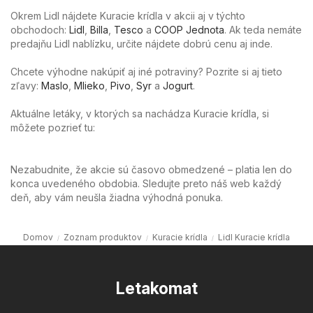
Okrem Lidl nájdete Kuracie krídla v akcii aj v týchto
obchodoch:
Lidl
,
Billa
,
Tesco
a
COOP Jednota
. Ak teda nemáte
predajňu Lidl nablízku, určite nájdete dobrú cenu aj inde.
Chcete výhodne nakúpiť aj iné potraviny? Pozrite si aj tieto
zľavy:
Maslo
,
Mlieko
,
Pivo
,
Syr
a
Jogurt
.
Aktuálne letáky, v ktorých sa nachádza Kuracie krídla, si
môžete pozrieť tu:
Nezabudnite, že akcie sú časovo obmedzené – platia len do
konca uvedeného obdobia. Sledujte preto náš web každý
deň, aby vám neušla žiadna výhodná ponuka.
Domov
Zoznam produktov
Kuracie krídla
Lidl Kuracie krídla
Letakomat