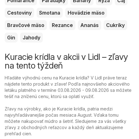
Pomaranče
Paradajky
Banány
Ryža
Čaj
Cestoviny
Smotana
Hovädzie mäso
Bravčové mäso
Rezance
Ananás
Cukríky
Gin
Jahody
Kuracie krídla v akcii v Lidl – zľavy
na tento týždeň
Hľadáte výhodnú cenu na Kuracie krídla? V Lidl práve teraz
nájdete tento produkt v zľave! Podľa najnovšieho akciového
letáku platného v termíne 03.08.2026 - 09.08.2026 sa môžete
tešiť na zníženú cenu, ktorú sa oplatí využiť.
Zľavy na výrobky, ako je Kuracie krídla, patria medzi
najvyhľadávanejšie počas mesiaca August. Vďaka tomu
môžete nakupovať múdro a šetriť. Sledujeme za vás všetky
zľavy z obchodných reťazcov a každý deň aktualizujeme
prehľad cien.