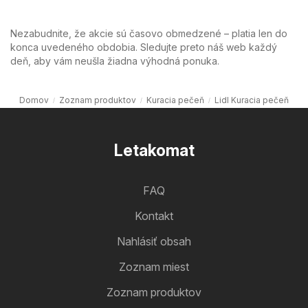
Nezabudnite, že akcie sú časovo obmedzené – platia len do
konca uvedeného obdobia. Sledujte preto náš web každý
deň, aby vám neušla žiadna výhodná ponuka.
Domov
Zoznam produktov
Kuracia pečeň
Lidl Kuracia pečeň
Letakomat
FAQ
Kontakt
Nahlásiť obsah
Zoznam miest
Zoznam produktov