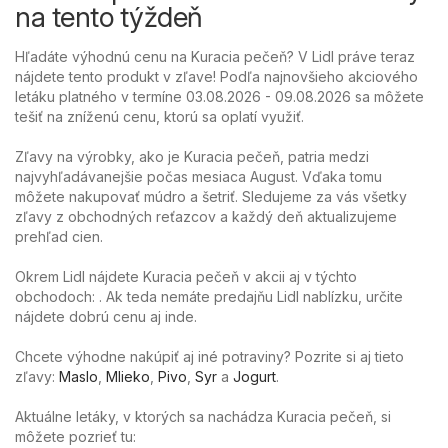
na tento týždeň
Hľadáte výhodnú cenu na Kuracia pečeň? V Lidl práve teraz
nájdete tento produkt v zľave! Podľa najnovšieho akciového
letáku platného v termíne 03.08.2026 - 09.08.2026 sa môžete
tešiť na zníženú cenu, ktorú sa oplatí využiť.
Zľavy na výrobky, ako je Kuracia pečeň, patria medzi
najvyhľadávanejšie počas mesiaca August. Vďaka tomu
môžete nakupovať múdro a šetriť. Sledujeme za vás všetky
zľavy z obchodných reťazcov a každý deň aktualizujeme
prehľad cien.
Okrem Lidl nájdete Kuracia pečeň v akcii aj v týchto
obchodoch: . Ak teda nemáte predajňu Lidl nablízku, určite
nájdete dobrú cenu aj inde.
Chcete výhodne nakúpiť aj iné potraviny? Pozrite si aj tieto
zľavy:
Maslo
,
Mlieko
,
Pivo
,
Syr
a
Jogurt
.
Aktuálne letáky, v ktorých sa nachádza Kuracia pečeň, si
môžete pozrieť tu: