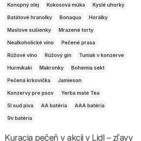
Konopný olej
Kokosová múka
Kyslé uhorky
Batátové hranolky
Bonaqua
Horálky
Maslove sušienky
Mrazené torty
Nealkoholické víno
Pečené prasa
Rúžové víno
Rúžový gin
Tuniak v konzerve
Hurmikaki
Makronky
Bohemia sekt
Pečená krkovička
Jamieson
Konzervy pre psov
Yerba mate Tea
5l sud piva
AA batéria
AAA batéria
9v batéria
Kuracia pečeň v akcii v Lidl – zľavy