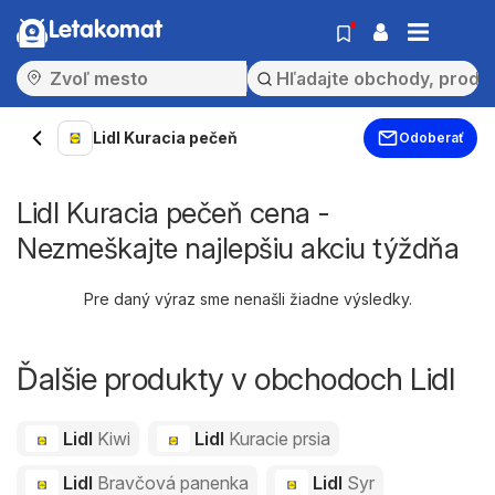
Letakomat
Lidl Kuracia pečeň
Odoberať
Lidl Kuracia pečeň cena -
Nezmeškajte najlepšiu akciu týždňa
Pre daný výraz sme nenašli žiadne výsledky.
Ďalšie produkty v obchodoch Lidl
Lidl
Kiwi
Lidl
Kuracie prsia
Lidl
Bravčová panenka
Lidl
Syr