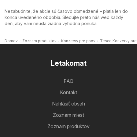
Nezabudnite, že akcie sú časovo obmedzené – platia len do
konca uvedeného obdobia. Sledujte preto náš web každý
deň, aby vám neušla žiadna výhodná ponuka.
Domov
Zoznam produktov
Konzervy pre psov
Tesco Konzervy pre
Letakomat
FAQ
Kontakt
Nahlásiť obsah
Zoznam miest
Zoznam produktov