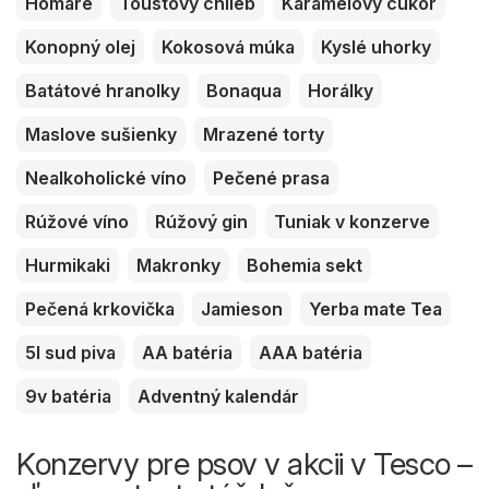
Homáre
Toustový chlieb
Karamelový cukor
Konopný olej
Kokosová múka
Kyslé uhorky
Batátové hranolky
Bonaqua
Horálky
Maslove sušienky
Mrazené torty
Nealkoholické víno
Pečené prasa
Rúžové víno
Rúžový gin
Tuniak v konzerve
Hurmikaki
Makronky
Bohemia sekt
Pečená krkovička
Jamieson
Yerba mate Tea
5l sud piva
AA batéria
AAA batéria
9v batéria
Adventný kalendár
Konzervy pre psov v akcii v Tesco –