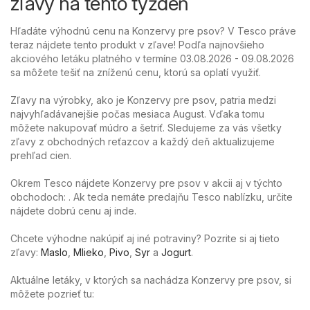
zľavy na tento týždeň
Hľadáte výhodnú cenu na Konzervy pre psov? V Tesco práve
teraz nájdete tento produkt v zľave! Podľa najnovšieho
akciového letáku platného v termíne 03.08.2026 - 09.08.2026
sa môžete tešiť na zníženú cenu, ktorú sa oplatí využiť.
Zľavy na výrobky, ako je Konzervy pre psov, patria medzi
najvyhľadávanejšie počas mesiaca August. Vďaka tomu
môžete nakupovať múdro a šetriť. Sledujeme za vás všetky
zľavy z obchodných reťazcov a každý deň aktualizujeme
prehľad cien.
Okrem Tesco nájdete Konzervy pre psov v akcii aj v týchto
obchodoch: . Ak teda nemáte predajňu Tesco nablízku, určite
nájdete dobrú cenu aj inde.
Chcete výhodne nakúpiť aj iné potraviny? Pozrite si aj tieto
zľavy:
Maslo
,
Mlieko
,
Pivo
,
Syr
a
Jogurt
.
Aktuálne letáky, v ktorých sa nachádza Konzervy pre psov, si
môžete pozrieť tu: