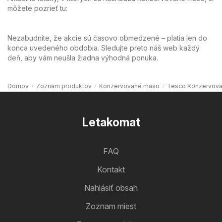
môžete pozrieť tu:
Nezabudnite, že akcie sú časovo obmedzené – platia len do
konca uvedeného obdobia. Sledujte preto náš web každý
deň, aby vám neušla žiadna výhodná ponuka.
Domov
Zoznam produktov
Konzervované mäso
Tesco Konzervov
Letakomat
FAQ
Kontakt
Nahlásiť obsah
Zoznam miest