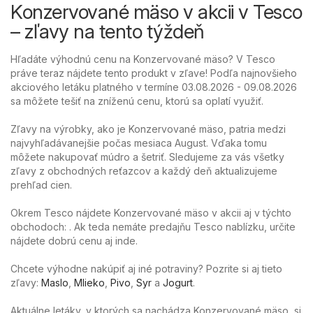
Konzervované mäso v akcii v Tesco
– zľavy na tento týždeň
Hľadáte výhodnú cenu na Konzervované mäso? V Tesco
práve teraz nájdete tento produkt v zľave! Podľa najnovšieho
akciového letáku platného v termíne 03.08.2026 - 09.08.2026
sa môžete tešiť na zníženú cenu, ktorú sa oplatí využiť.
Zľavy na výrobky, ako je Konzervované mäso, patria medzi
najvyhľadávanejšie počas mesiaca August. Vďaka tomu
môžete nakupovať múdro a šetriť. Sledujeme za vás všetky
zľavy z obchodných reťazcov a každý deň aktualizujeme
prehľad cien.
Okrem Tesco nájdete Konzervované mäso v akcii aj v týchto
obchodoch: . Ak teda nemáte predajňu Tesco nablízku, určite
nájdete dobrú cenu aj inde.
Chcete výhodne nakúpiť aj iné potraviny? Pozrite si aj tieto
zľavy:
Maslo
,
Mlieko
,
Pivo
,
Syr
a
Jogurt
.
Aktuálne letáky, v ktorých sa nachádza Konzervované mäso, si