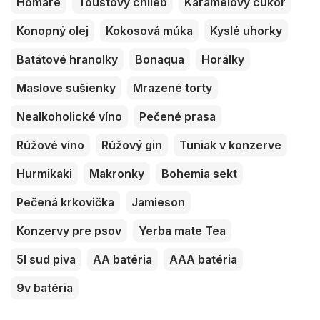
Homáre
Toustový chlieb
Karamelový cukor
Konopný olej
Kokosová múka
Kyslé uhorky
Batátové hranolky
Bonaqua
Horálky
Maslove sušienky
Mrazené torty
Nealkoholické víno
Pečené prasa
Rúžové víno
Rúžový gin
Tuniak v konzerve
Hurmikaki
Makronky
Bohemia sekt
Pečená krkovička
Jamieson
Konzervy pre psov
Yerba mate Tea
5l sud piva
AA batéria
AAA batéria
9v batéria