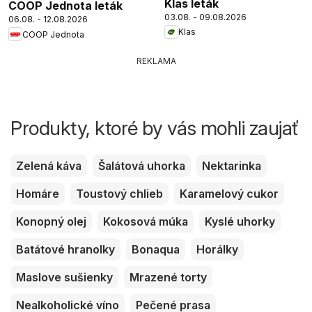
Klas leták
COOP Jednota leták
03.08. - 09.08.2026
06.08. - 12.08.2026
Klas
COOP Jednota
REKLAMA
Produkty, ktoré by vás mohli zaujať
Zelená káva
Šalátová uhorka
Nektarinka
Homáre
Toustový chlieb
Karamelový cukor
Konopný olej
Kokosová múka
Kyslé uhorky
Batátové hranolky
Bonaqua
Horálky
Maslove sušienky
Mrazené torty
Nealkoholické víno
Pečené prasa