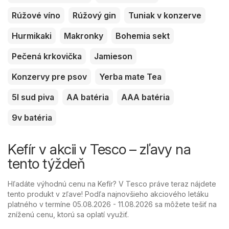
Rúžové víno
Rúžový gin
Tuniak v konzerve
Hurmikaki
Makronky
Bohemia sekt
Pečená krkovička
Jamieson
Konzervy pre psov
Yerba mate Tea
5l sud piva
AA batéria
AAA batéria
9v batéria
Kefír v akcii v Tesco – zľavy na
tento týždeň
Hľadáte výhodnú cenu na Kefír? V Tesco práve teraz nájdete
tento produkt v zľave! Podľa najnovšieho akciového letáku
platného v termíne 05.08.2026 - 11.08.2026 sa môžete tešiť na
zníženú cenu, ktorú sa oplatí využiť.