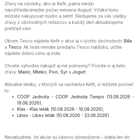
Zľavy na výrobky, ako je Kefír, patria medzi
najvyhľadávanejšie počas mesiaca August. Vďaka tomu
môžete nakupovať múdro a šetriť. Sledujeme za vás všetky
zľavy z obchodných reťazcov a každý deň aktualizujeme
prehľad cien.
Okrem Tesco nájdete Kefír v akcii aj v týchto obchodoch:
Billa
a
Tesco
. Ak teda nemáte predajňu Tesco nablízku, určite
nájdete dobrú cenu aj inde.
Chcete výhodne nakúpiť aj iné potraviny? Pozrite si aj tieto
zľavy:
Maslo
,
Mlieko
,
Pivo
,
Syr
a
Jogurt
.
Aktuálne letáky, v ktorých sa nachádza Kefír, si môžete pozrieť
tu:
COOP Jednota - COOP Jednota Tempo (13.08.2026 -
19.08.2026)
,
Klas - Klas leták (10.08.2026 - 16.08.2026)
,
Libex - Libex leták (10.08.2026 - 23.08.2026)
.
Nezabudnite, že akcie sú časovo obmedzené – platia len do