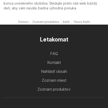
konca uvedeného obdobia. Sledujte preto náš web každý
deň, aby vám neušla žiadna výhodná ponuka.
Domov
Zoznam produktov
Kefír
Tesco Kefír
Letakomat
FAQ
Kontakt
Nahlásiť obsah
Zoznam miest
Zoznam produktov