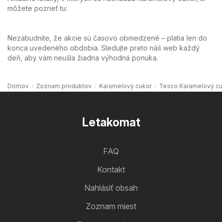
môžete pozrieť tu:
Nezabudnite, že akcie sú časovo obmedzené – platia len do
konca uvedeného obdobia. Sledujte preto náš web každý
deň, aby vám neušla žiadna výhodná ponuka.
Domov
Zoznam produktov
Karamelový cukor
Tesco Karamelový cu
Letakomat
FAQ
Kontakt
Nahlásiť obsah
Zoznam miest