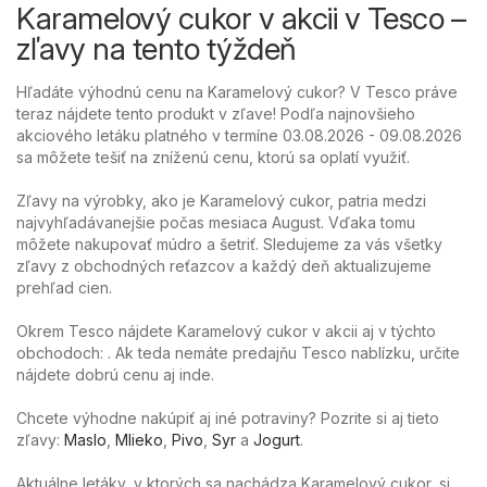
Karamelový cukor v akcii v Tesco –
zľavy na tento týždeň
Hľadáte výhodnú cenu na Karamelový cukor? V Tesco práve
teraz nájdete tento produkt v zľave! Podľa najnovšieho
akciového letáku platného v termíne 03.08.2026 - 09.08.2026
sa môžete tešiť na zníženú cenu, ktorú sa oplatí využiť.
Zľavy na výrobky, ako je Karamelový cukor, patria medzi
najvyhľadávanejšie počas mesiaca August. Vďaka tomu
môžete nakupovať múdro a šetriť. Sledujeme za vás všetky
zľavy z obchodných reťazcov a každý deň aktualizujeme
prehľad cien.
Okrem Tesco nájdete Karamelový cukor v akcii aj v týchto
obchodoch: . Ak teda nemáte predajňu Tesco nablízku, určite
nájdete dobrú cenu aj inde.
Chcete výhodne nakúpiť aj iné potraviny? Pozrite si aj tieto
zľavy:
Maslo
,
Mlieko
,
Pivo
,
Syr
a
Jogurt
.
Aktuálne letáky, v ktorých sa nachádza Karamelový cukor, si