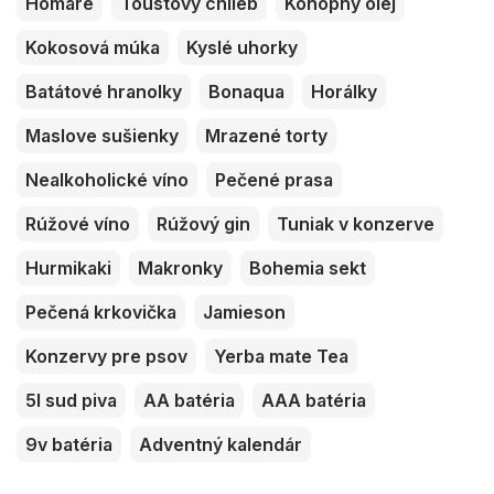
Homáre
Toustový chlieb
Konopný olej
Kokosová múka
Kyslé uhorky
Batátové hranolky
Bonaqua
Horálky
Maslove sušienky
Mrazené torty
Nealkoholické víno
Pečené prasa
Rúžové víno
Rúžový gin
Tuniak v konzerve
Hurmikaki
Makronky
Bohemia sekt
Pečená krkovička
Jamieson
Konzervy pre psov
Yerba mate Tea
5l sud piva
AA batéria
AAA batéria
9v batéria
Adventný kalendár