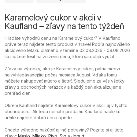
Karamelový cukor v akcii v
Kaufland – zľavy na tento týždeň
Hľadáte výhodnú cenu na Karamelový cukor? V Kaufland
práve teraz nájdete tento produkt v zľave! Podľa najnovšieho
akciového letáku platného v termíne 03.08.2026 - 09.08.2026
sa môžete tešiť na zníženú cenu, ktorú sa oplatí využiť.
Zľavy na výrobky, ako je Karamelový cukor, patria medzi
najvyhľadávanejšie počas mesiaca August. Vďaka tomu
môžete nakupovať múdro a šetriť. Sledujeme za vás všetky
zľavy z obchodných reťazcov a každý deň aktualizujeme
prehľad cien.
Okrem Kaufland nájdete Karamelový cukor v akcii aj v týchto
obchodoch: . Ak teda nemáte predajňu Kaufland nablízku,
určite nájdete dobrú cenu aj inde.
Chcete výhodne nakúpiť aj iné potraviny? Pozrite si aj tieto
zľavy:
Maslo
,
Mlieko
,
Pivo
,
Syr
a
Jogurt
.