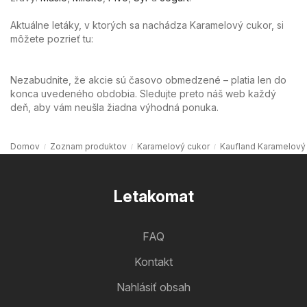
Aktuálne letáky, v ktorých sa nachádza Karamelový cukor, si
môžete pozrieť tu:
Nezabudnite, že akcie sú časovo obmedzené – platia len do
konca uvedeného obdobia. Sledujte preto náš web každý
deň, aby vám neušla žiadna výhodná ponuka.
Domov
Zoznam produktov
Karamelový cukor
Kaufland Karamelový
Letakomat
FAQ
Kontakt
Nahlásiť obsah