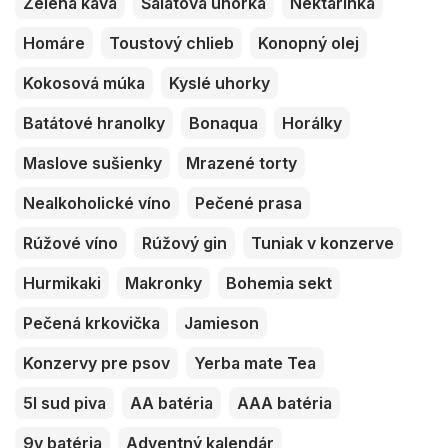
Zelená káva
Šalátová uhorka
Nektarinka
Homáre
Toustový chlieb
Konopný olej
Kokosová múka
Kyslé uhorky
Batátové hranolky
Bonaqua
Horálky
Maslove sušienky
Mrazené torty
Nealkoholické víno
Pečené prasa
Rúžové víno
Rúžový gin
Tuniak v konzerve
Hurmikaki
Makronky
Bohemia sekt
Pečená krkovička
Jamieson
Konzervy pre psov
Yerba mate Tea
5l sud piva
AA batéria
AAA batéria
9v batéria
Adventný kalendár