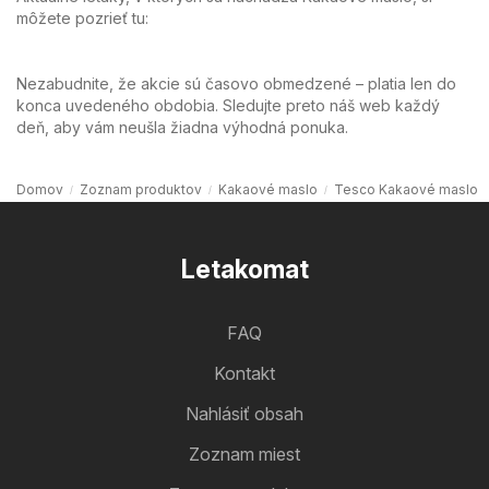
môžete pozrieť tu:
Nezabudnite, že akcie sú časovo obmedzené – platia len do
konca uvedeného obdobia. Sledujte preto náš web každý
deň, aby vám neušla žiadna výhodná ponuka.
Domov
Zoznam produktov
Kakaové maslo
Tesco Kakaové maslo
Letakomat
FAQ
Kontakt
Nahlásiť obsah
Zoznam miest