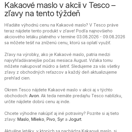
Kakaové maslo v akcii v Tesco –
zľavy na tento týždeň
Hľadáte výhodnú cenu na Kakaové maslo? V Tesco práve
teraz nájdete tento produkt v zľave! Podľa najnovšieho
akciového letáku platného v termíne 03.08.2026 - 09.08.2026
sa môžete tešiť na zníženú cenu, ktorú sa oplatí využiť.
Zľavy na výrobky, ako je Kakaové maslo, patria medzi
najvyhľadávanejšie počas mesiaca August. Vďaka tomu
môžete nakupovať múdro a šetriť. Sledujeme za vás všetky
zľavy z obchodných reťazcov a každý deň aktualizujeme
prehľad cien.
Okrem Tesco nájdete Kakaové maslo v akcii aj v týchto
obchodoch:
Avon
. Ak teda nemáte predajňu Tesco nablízku,
určite nájdete dobrú cenu aj inde.
Chcete výhodne nakúpiť aj iné potraviny? Pozrite si aj tieto
zľavy:
Maslo
,
Mlieko
,
Pivo
,
Syr
a
Jogurt
.
Aktuálne letáky, v ktorých sa nachádza Kakaové maslo, si