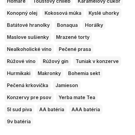
Homáre
Toustový chlieb
Karamelový cukor
Konopný olej
Kokosová múka
Kyslé uhorky
Batátové hranolky
Bonaqua
Horálky
Maslove sušienky
Mrazené torty
Nealkoholické víno
Pečené prasa
Rúžové víno
Rúžový gin
Tuniak v konzerve
Hurmikaki
Makronky
Bohemia sekt
Pečená krkovička
Jamieson
Konzervy pre psov
Yerba mate Tea
5l sud piva
AA batéria
AAA batéria
9v batéria