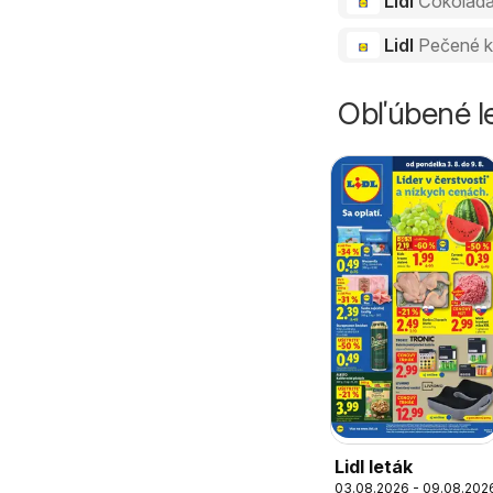
Lidl
Čokolád
Lidl
Pečené k
Obľúbené le
Lidl leták
03.08.2026 - 09.08.202