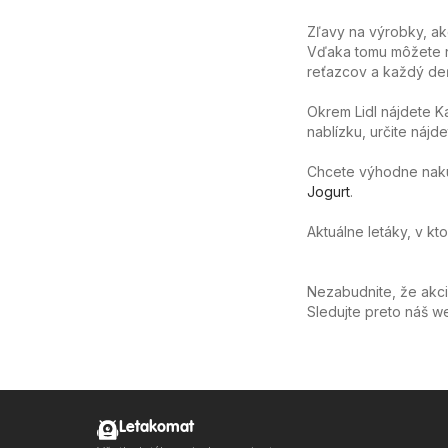
Zľavy na výrobky, ak
Vďaka tomu môžete n
reťazcov a každý deň
Okrem Lidl nájdete K
nablízku, určite nájd
Chcete výhodne nakúpi
Jogurt
.
Aktuálne letáky, v kt
Nezabudnite, že akc
Sledujte preto náš 
Letakomat