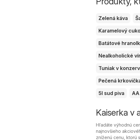
Produkty, k
Zelená káva
Š
Karamelový cuk
Batátové hranol
Nealkoholické ví
Tuniak v konzer
Pečená krkovičk
5l sud piva
AA 
Kaiserka v a
Hľadáte výhodnú cenu
najnovšieho akciovéh
zníženú cenu, ktorú sa