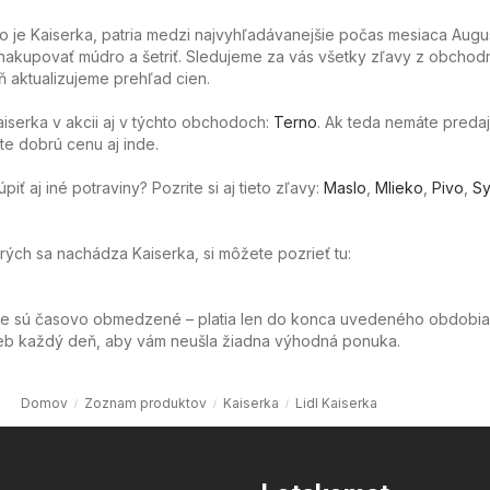
o je Kaiserka, patria medzi najvyhľadávanejšie počas mesiaca Augus
akupovať múdro a šetriť. Sledujeme za vás všetky zľavy z obchod
 aktualizujeme prehľad cien.
aiserka v akcii aj v týchto obchodoch:
Terno
. Ak teda nemáte predaj
ete dobrú cenu aj inde.
ť aj iné potraviny? Pozrite si aj tieto zľavy:
Maslo
,
Mlieko
,
Pivo
,
Sy
orých sa nachádza Kaiserka, si môžete pozrieť tu:
ie sú časovo obmedzené – platia len do konca uvedeného obdobia
web každý deň, aby vám neušla žiadna výhodná ponuka.
Domov
Zoznam produktov
Kaiserka
Lidl Kaiserka