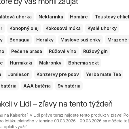
toré by vás mohli zaujať
alátová uhorka
Nektarinka
Homáre
Toustový chlie
or
Konopný olej
Kokosová múka
Kyslé uhorky
ky
Bonaqua
Horálky
Maslove sušienky
Mrazené 
no
Pečené prasa
Rúžové víno
Rúžový gin
ve
Hurmikaki
Makronky
Bohemia sekt
a
Jamieson
Konzervy pre psov
Yerba mate Tea
batéria
AAA batéria
9v batéria
kcii v Lidl – zľavy na tento týždeň
 na Kaiserka? V Lidl práve teraz nájdete tento produkt v zľave! P
o letáku platného v termíne 03.08.2026 - 09.08.2026 sa môžete teš
 oplatí využiť.