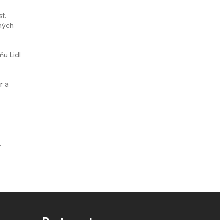
t.
ných
ňu Lidl
r
a
.