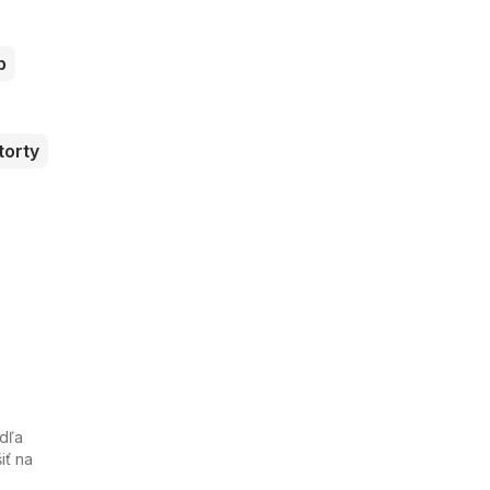
b
torty
odľa
iť na