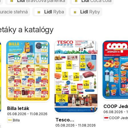
a
Lidl
Bravčová panenka
Lidl
Coca cola
uracie stehná
Lidl
Ryba
Lidl
Ryby
táky a katalógy
COOP Jed
Billa leták
06.08.2026 - 
leták
05.08.2026 - 11.08.2026
COOP Jed
Tesco
Billa
05.08.2026 - 11.08.2026
Hypermarket -
6