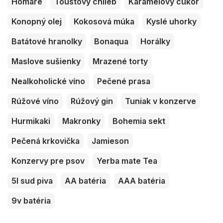
Homáre
Toustový chlieb
Karamelový cukor
Konopný olej
Kokosová múka
Kyslé uhorky
Batátové hranolky
Bonaqua
Horálky
Maslove sušienky
Mrazené torty
Nealkoholické víno
Pečené prasa
Rúžové víno
Rúžový gin
Tuniak v konzerve
Hurmikaki
Makronky
Bohemia sekt
Pečená krkovička
Jamieson
Konzervy pre psov
Yerba mate Tea
5l sud piva
AA batéria
AAA batéria
9v batéria