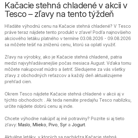
Kačacie stehná chladené v akcii v
Tesco – zľavy na tento týždeň
Hľadáte výhodnú cenu na Kačacie stehná chladené? V Tesco
práve teraz nájdete tento produkt v zľave! Podľa najnovšieho
akciového letáku platného v termíne 03.08.2026 - 09.08.2026
sa môžete tešiť na zníženú cenu, ktorú sa oplatí využiť.
Zľavy na výrobky, ako je Kačacie stehná chladené, patria
medzi najvyhľadávanejšie počas mesiaca August. Vďaka tomu
môžete nakupovať múdro a šetriť. Sledujeme za vás všetky
zľavy z obchodných reťazcov a každý deň aktualizujeme
prehľad cien.
Okrem Tesco nájdete Kačacie stehná chladené v akcii aj v
týchto obchodoch: . Ak teda nemáte predajňu Tesco nablízku,
určite nájdete dobrú cenu aj inde.
Chcete výhodne nakúpiť aj iné potraviny? Pozrite si aj tieto
zľavy:
Maslo
,
Mlieko
,
Pivo
,
Syr
a
Jogurt
.
Aktuálne letáky, v ktorých sa nachádza Kačacie stehná