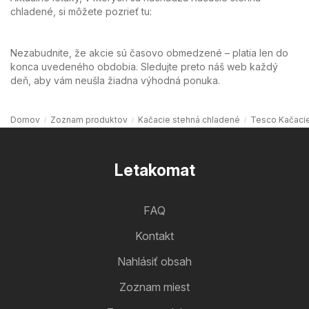
chladené, si môžete pozrieť tu:
Nezabudnite, že akcie sú časovo obmedzené – platia len do
konca uvedeného obdobia. Sledujte preto náš web každý
deň, aby vám neušla žiadna výhodná ponuka.
Domov
Zoznam produktov
Kačacie stehná chladené
Tesco Kačacie
Letakomat
FAQ
Kontakt
Nahlásiť obsah
Zoznam miest