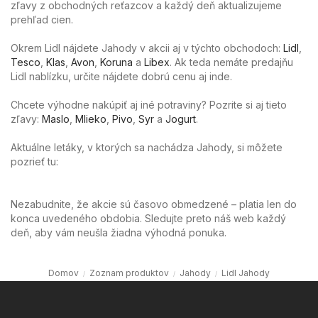
zľavy z obchodných reťazcov a každý deň aktualizujeme
prehľad cien.
Okrem Lidl nájdete Jahody v akcii aj v týchto obchodoch:
Lidl
,
Tesco
,
Klas
,
Avon
,
Koruna
a
Libex
. Ak teda nemáte predajňu
Lidl nablízku, určite nájdete dobrú cenu aj inde.
Chcete výhodne nakúpiť aj iné potraviny? Pozrite si aj tieto
zľavy:
Maslo
,
Mlieko
,
Pivo
,
Syr
a
Jogurt
.
Aktuálne letáky, v ktorých sa nachádza Jahody, si môžete
pozrieť tu:
Nezabudnite, že akcie sú časovo obmedzené – platia len do
konca uvedeného obdobia. Sledujte preto náš web každý
deň, aby vám neušla žiadna výhodná ponuka.
Domov
Zoznam produktov
Jahody
Lidl Jahody