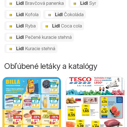
Lidl
Bravčová panenka
Lidl
Syr
Lidl
Kofola
Lidl
Čokoláda
Lidl
Ryba
Lidl
Coca cola
Lidl
Pečené kuracie stehná
Lidl
Kuracie stehná
Obľúbené letáky a katalógy