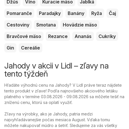
Džús
Víno
Kuracie mäso
Jablká
Pomaranče
Paradajky
Banány
Ryža
Čaj
Cestoviny
Smotana
Hovädzie mäso
Bravčové mäso
Rezance
Ananás
Cukríky
Gin
Cereálie
Jahody v akcii v Lidl – zľavy na
tento týždeň
Hľadáte výhodnú cenu na Jahody? V Lidl práve teraz nájdete
tento produkt v zľave! Podľa najnovšieho akciového letáku
platného v termíne 03.08.2026 - 09.08.2026 sa môžete tešiť na
zníženú cenu, ktorú sa oplatí využiť.
Zľavy na výrobky, ako je Jahody, patria medzi
najvyhľadávanejšie počas mesiaca August. Vďaka tomu
môžete nakupovať múdro a šetriť. Sledujeme za vás všetky