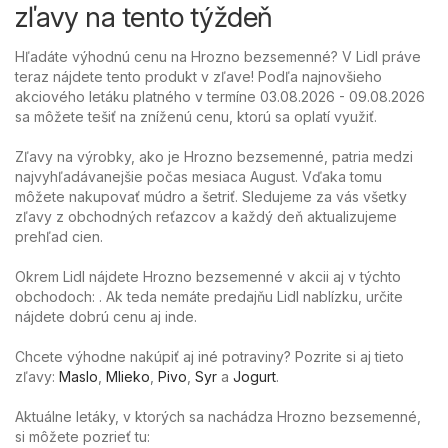
zľavy na tento týždeň
Hľadáte výhodnú cenu na Hrozno bezsemenné? V Lidl práve
teraz nájdete tento produkt v zľave! Podľa najnovšieho
akciového letáku platného v termíne 03.08.2026 - 09.08.2026
sa môžete tešiť na zníženú cenu, ktorú sa oplatí využiť.
Zľavy na výrobky, ako je Hrozno bezsemenné, patria medzi
najvyhľadávanejšie počas mesiaca August. Vďaka tomu
môžete nakupovať múdro a šetriť. Sledujeme za vás všetky
zľavy z obchodných reťazcov a každý deň aktualizujeme
prehľad cien.
Okrem Lidl nájdete Hrozno bezsemenné v akcii aj v týchto
obchodoch: . Ak teda nemáte predajňu Lidl nablízku, určite
nájdete dobrú cenu aj inde.
Chcete výhodne nakúpiť aj iné potraviny? Pozrite si aj tieto
zľavy:
Maslo
,
Mlieko
,
Pivo
,
Syr
a
Jogurt
.
Aktuálne letáky, v ktorých sa nachádza Hrozno bezsemenné,
si môžete pozrieť tu: