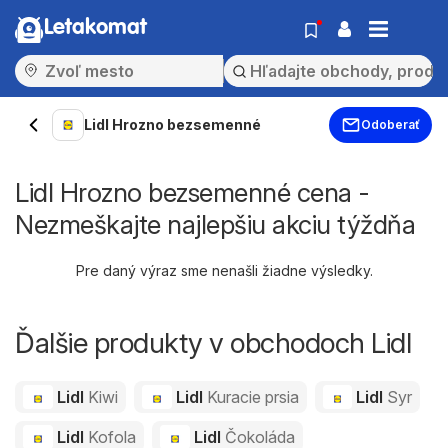
Letakomat
Lidl Hrozno bezsemenné
Odoberať
Lidl Hrozno bezsemenné cena -
Nezmeškajte najlepšiu akciu týždňa
Pre daný výraz sme nenašli žiadne výsledky.
Ďalšie produkty v obchodoch Lidl
Lidl
Kiwi
Lidl
Kuracie prsia
Lidl
Syr
Lidl
Kofola
Lidl
Čokoláda