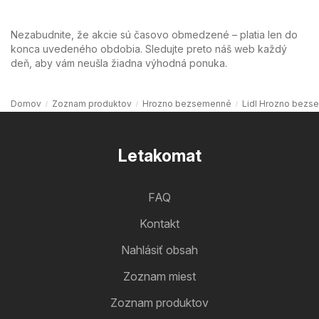
Nezabudnite, že akcie sú časovo obmedzené – platia len do
konca uvedeného obdobia. Sledujte preto náš web každý
deň, aby vám neušla žiadna výhodná ponuka.
Domov
Zoznam produktov
Hrozno bezsemenné
Lidl Hrozno bez
Letakomat
FAQ
Kontakt
Nahlásiť obsah
Zoznam miest
Zoznam produktov