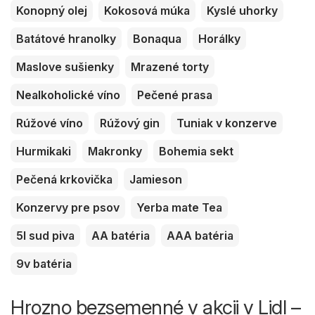
Konopný olej
Kokosová múka
Kyslé uhorky
Batátové hranolky
Bonaqua
Horálky
Maslove sušienky
Mrazené torty
Nealkoholické víno
Pečené prasa
Rúžové víno
Rúžový gin
Tuniak v konzerve
Hurmikaki
Makronky
Bohemia sekt
Pečená krkovička
Jamieson
Konzervy pre psov
Yerba mate Tea
5l sud piva
AA batéria
AAA batéria
9v batéria
Hrozno bezsemenné v akcii v Lidl –