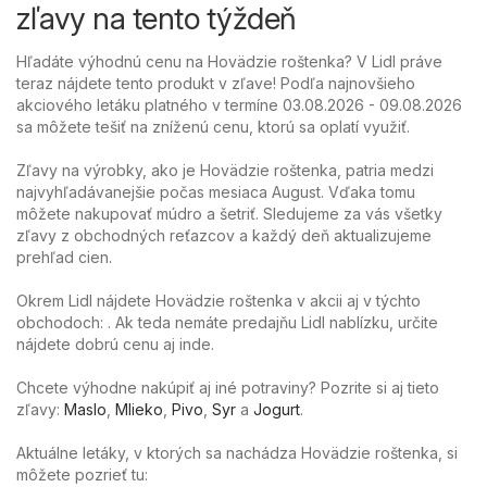
zľavy na tento týždeň
Hľadáte výhodnú cenu na Hovädzie roštenka? V Lidl práve
teraz nájdete tento produkt v zľave! Podľa najnovšieho
akciového letáku platného v termíne 03.08.2026 - 09.08.2026
sa môžete tešiť na zníženú cenu, ktorú sa oplatí využiť.
Zľavy na výrobky, ako je Hovädzie roštenka, patria medzi
najvyhľadávanejšie počas mesiaca August. Vďaka tomu
môžete nakupovať múdro a šetriť. Sledujeme za vás všetky
zľavy z obchodných reťazcov a každý deň aktualizujeme
prehľad cien.
Okrem Lidl nájdete Hovädzie roštenka v akcii aj v týchto
obchodoch: . Ak teda nemáte predajňu Lidl nablízku, určite
nájdete dobrú cenu aj inde.
Chcete výhodne nakúpiť aj iné potraviny? Pozrite si aj tieto
zľavy:
Maslo
,
Mlieko
,
Pivo
,
Syr
a
Jogurt
.
Aktuálne letáky, v ktorých sa nachádza Hovädzie roštenka, si
môžete pozrieť tu: