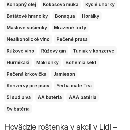
Konopný olej
Kokosová múka
Kyslé uhorky
Batátové hranolky
Bonaqua
Horálky
Maslove sušienky
Mrazené torty
Nealkoholické víno
Pečené prasa
Rúžové víno
Rúžový gin
Tuniak v konzerve
Hurmikaki
Makronky
Bohemia sekt
Pečená krkovička
Jamieson
Konzervy pre psov
Yerba mate Tea
5l sud piva
AA batéria
AAA batéria
9v batéria
Hovädzie roštenka v akcii v Lidl –