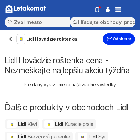
Letakomat
Lidl Hovädzie roštenka
Odoberať
Lidl Hovädzie roštenka cena -
Nezmeškajte najlepšiu akciu týždňa
Pre daný výraz sme nenašli žiadne výsledky.
Ďalšie produkty v obchodoch Lidl
Lidl
Kiwi
Lidl
Kuracie prsia
Lidl
Bravčová panenka
Lidl
Syr