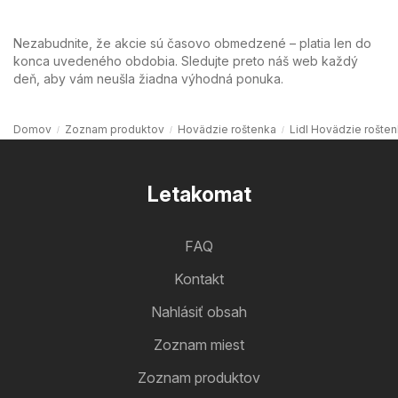
Nezabudnite, že akcie sú časovo obmedzené – platia len do
konca uvedeného obdobia. Sledujte preto náš web každý
deň, aby vám neušla žiadna výhodná ponuka.
Domov
Zoznam produktov
Hovädzie roštenka
Lidl Hovädzie rošte
Letakomat
FAQ
Kontakt
Nahlásiť obsah
Zoznam miest
Zoznam produktov