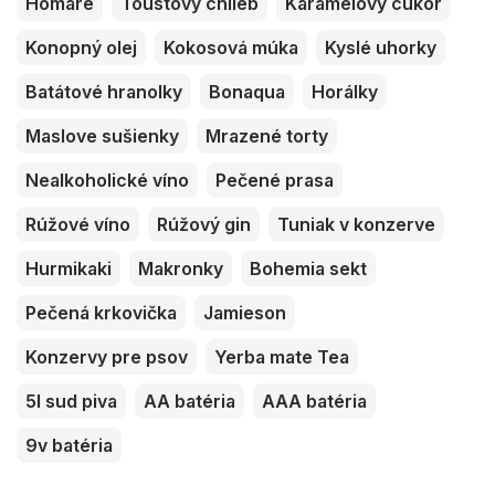
Homáre
Toustový chlieb
Karamelový cukor
Konopný olej
Kokosová múka
Kyslé uhorky
Batátové hranolky
Bonaqua
Horálky
Maslove sušienky
Mrazené torty
Nealkoholické víno
Pečené prasa
Rúžové víno
Rúžový gin
Tuniak v konzerve
Hurmikaki
Makronky
Bohemia sekt
Pečená krkovička
Jamieson
Konzervy pre psov
Yerba mate Tea
5l sud piva
AA batéria
AAA batéria
9v batéria