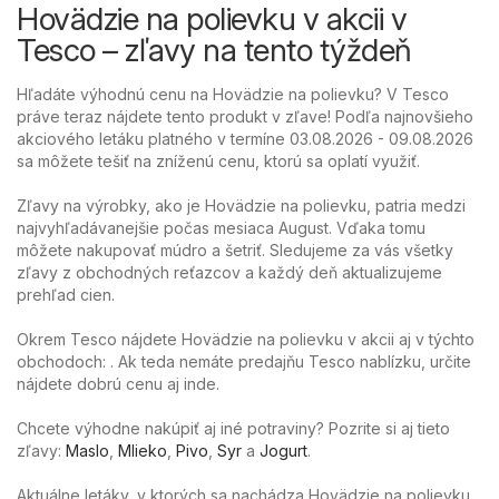
Hovädzie na polievku v akcii v
Tesco – zľavy na tento týždeň
Hľadáte výhodnú cenu na Hovädzie na polievku? V Tesco
práve teraz nájdete tento produkt v zľave! Podľa najnovšieho
akciového letáku platného v termíne 03.08.2026 - 09.08.2026
sa môžete tešiť na zníženú cenu, ktorú sa oplatí využiť.
Zľavy na výrobky, ako je Hovädzie na polievku, patria medzi
najvyhľadávanejšie počas mesiaca August. Vďaka tomu
môžete nakupovať múdro a šetriť. Sledujeme za vás všetky
zľavy z obchodných reťazcov a každý deň aktualizujeme
prehľad cien.
Okrem Tesco nájdete Hovädzie na polievku v akcii aj v týchto
obchodoch: . Ak teda nemáte predajňu Tesco nablízku, určite
nájdete dobrú cenu aj inde.
Chcete výhodne nakúpiť aj iné potraviny? Pozrite si aj tieto
zľavy:
Maslo
,
Mlieko
,
Pivo
,
Syr
a
Jogurt
.
Aktuálne letáky, v ktorých sa nachádza Hovädzie na polievku,