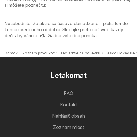
si môžete pozrieť tu:
Nezabudnite, že akcie sú časovo obmedzené – platia len do
konca uvedeného obdobia. Sledujte preto náš web každý
deň, aby vám neušla žiadna výhodná ponuka.
Domov
Zoznam produktov
Hovädzie na polievku
Tesco Hovädzie n
Letakomat
FAQ
Kontakt
Nahlásiť obsah
Zoznam miest