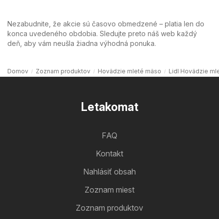
Nezabudnite, že akcie sú časovo obmedzené – platia len do
konca uvedeného obdobia. Sledujte preto náš web každý
deň, aby vám neušla žiadna výhodná ponuka.
Domov
Zoznam produktov
Hovädzie mleté ​​mäso
Lidl Hovädzie mle
Letakomat
FAQ
Kontakt
Nahlásiť obsah
Zoznam miest
Zoznam produktov