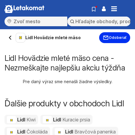
Letakomat
Lidl Hovädzie mleté ​​mäso
Odoberať
Lidl Hovädzie mleté ​​mäso cena -
Nezmeškajte najlepšiu akciu týždňa
Pre daný výraz sme nenašli žiadne výsledky.
Ďalšie produkty v obchodoch Lidl
Lidl
Kiwi
Lidl
Kuracie prsia
Lidl
Čokoláda
Lidl
Bravčová panenka