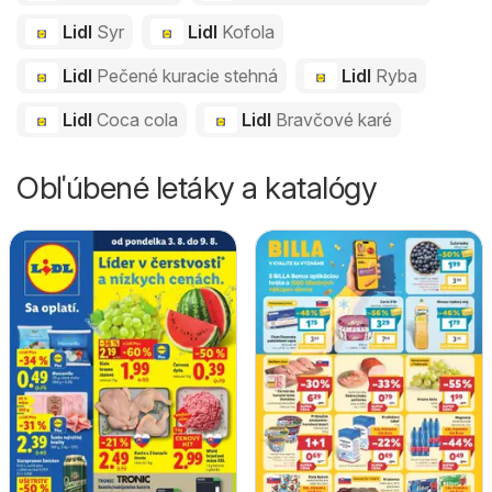
Lidl
Syr
Lidl
Kofola
Lidl
Pečené kuracie stehná
Lidl
Ryba
Lidl
Coca cola
Lidl
Bravčové karé
Obľúbené letáky a katalógy