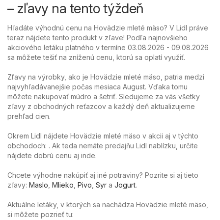
– zľavy na tento týždeň
Hľadáte výhodnú cenu na Hovädzie mleté ​​mäso? V Lidl práve
teraz nájdete tento produkt v zľave! Podľa najnovšieho
akciového letáku platného v termíne 03.08.2026 - 09.08.2026
sa môžete tešiť na zníženú cenu, ktorú sa oplatí využiť.
Zľavy na výrobky, ako je Hovädzie mleté ​​mäso, patria medzi
najvyhľadávanejšie počas mesiaca August. Vďaka tomu
môžete nakupovať múdro a šetriť. Sledujeme za vás všetky
zľavy z obchodných reťazcov a každý deň aktualizujeme
prehľad cien.
Okrem Lidl nájdete Hovädzie mleté ​​mäso v akcii aj v týchto
obchodoch: . Ak teda nemáte predajňu Lidl nablízku, určite
nájdete dobrú cenu aj inde.
Chcete výhodne nakúpiť aj iné potraviny? Pozrite si aj tieto
zľavy:
Maslo
,
Mlieko
,
Pivo
,
Syr
a
Jogurt
.
Aktuálne letáky, v ktorých sa nachádza Hovädzie mleté ​​mäso,
si môžete pozrieť tu: