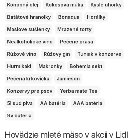
Konopný olej
Kokosová múka
Kyslé uhorky
Batátové hranolky
Bonaqua
Horálky
Maslove sušienky
Mrazené torty
Nealkoholické víno
Pečené prasa
Rúžové víno
Rúžový gin
Tuniak v konzerve
Hurmikaki
Makronky
Bohemia sekt
Pečená krkovička
Jamieson
Konzervy pre psov
Yerba mate Tea
5l sud piva
AA batéria
AAA batéria
9v batéria
Hovädzie mleté ​​mäso v akcii v Lidl