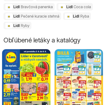
Lidl
Bravčová panenka
Lidl
Coca cola
Lidl
Pečené kuracie stehná
Lidl
Ryba
Lidl
Ryby
Obľúbené letáky a katalógy