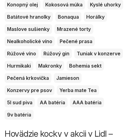
Konopný olej
Kokosová múka
Kyslé uhorky
Batátové hranolky
Bonaqua
Horálky
Maslove sušienky
Mrazené torty
Nealkoholické víno
Pečené prasa
Rúžové víno
Rúžový gin
Tuniak v konzerve
Hurmikaki
Makronky
Bohemia sekt
Pečená krkovička
Jamieson
Konzervy pre psov
Yerba mate Tea
5l sud piva
AA batéria
AAA batéria
9v batéria
Hovädzie kocky v akcii v Lidl –