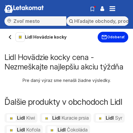
Letakomat
Lidl Hovädzie kocky
Odoberať
Lidl Hovädzie kocky cena -
Nezmeškajte najlepšiu akciu týždňa
Pre daný výraz sme nenašli žiadne výsledky.
Ďalšie produkty v obchodoch Lidl
Lidl
Kiwi
Lidl
Kuracie prsia
Lidl
Syr
Lidl
Kofola
Lidl
Čokoláda