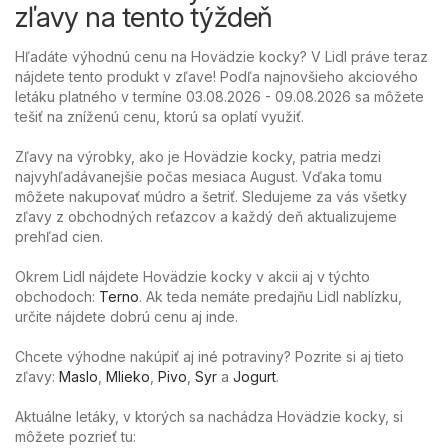
zľavy na tento týždeň
Hľadáte výhodnú cenu na Hovädzie kocky? V Lidl práve teraz
nájdete tento produkt v zľave! Podľa najnovšieho akciového
letáku platného v termíne 03.08.2026 - 09.08.2026 sa môžete
tešiť na zníženú cenu, ktorú sa oplatí využiť.
Zľavy na výrobky, ako je Hovädzie kocky, patria medzi
najvyhľadávanejšie počas mesiaca August. Vďaka tomu
môžete nakupovať múdro a šetriť. Sledujeme za vás všetky
zľavy z obchodných reťazcov a každý deň aktualizujeme
prehľad cien.
Okrem Lidl nájdete Hovädzie kocky v akcii aj v týchto
obchodoch:
Terno
. Ak teda nemáte predajňu Lidl nablízku,
určite nájdete dobrú cenu aj inde.
Chcete výhodne nakúpiť aj iné potraviny? Pozrite si aj tieto
zľavy:
Maslo
,
Mlieko
,
Pivo
,
Syr
a
Jogurt
.
Aktuálne letáky, v ktorých sa nachádza Hovädzie kocky, si
môžete pozrieť tu: