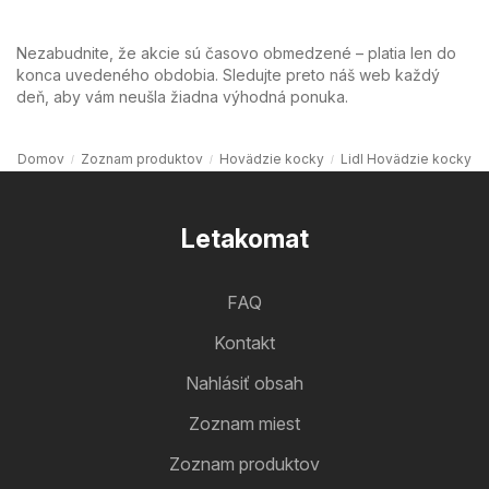
Nezabudnite, že akcie sú časovo obmedzené – platia len do
konca uvedeného obdobia. Sledujte preto náš web každý
deň, aby vám neušla žiadna výhodná ponuka.
Domov
Zoznam produktov
Hovädzie kocky
Lidl Hovädzie kocky
Letakomat
FAQ
Kontakt
Nahlásiť obsah
Zoznam miest
Zoznam produktov