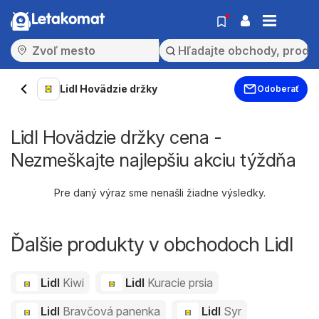
Letakomat
Lidl Hovädzie držky
Odoberať
Lidl Hovädzie držky cena -
Nezmeškajte najlepšiu akciu týždňa
Pre daný výraz sme nenašli žiadne výsledky.
Ďalšie produkty v obchodoch Lidl
Lidl
Kiwi
Lidl
Kuracie prsia
Lidl
Bravčová panenka
Lidl
Syr