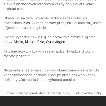
zľavy z obchodných reťazcov a každý deň aktualizujeme
prehľad cien.
Okrem Lidl nájdete Hovädzie držky v akcii aj v týchto
obchodoch:
Klas
. Ak teda nemáte predajňu Lidl nablízku, určite
nájdete dobrú cenu aj inde.
Chcete výhodne nakúpiť aj iné potraviny? Pozrite si aj tieto
zľavy:
Maslo
,
Mlieko
,
Pivo
,
Syr
a
Jogurt
.
Aktuálne letáky, v ktorých sa nachádza Hovädzie držky, si
môžete pozrieť tu:
Nezabudnite, že akcie sú časovo obmedzené – platia len do
konca uvedeného obdobia. Sledujte preto náš web každý
deň, aby vám neušla žiadna výhodná ponuka.
Domov
Zoznam produktov
Hovädzie držky
Lidl Hovädzie držky