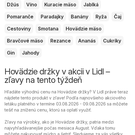
Džús
Víno
Kuracie mäso
Jablká
Pomaranče
Paradajky
Banány
Ryža
Čaj
Cestoviny
Smotana
Hovädzie mäso
Bravčové mäso
Rezance
Ananás
Cukríky
Gin
Jahody
Hovädzie držky v akcii v Lidl –
zľavy na tento týždeň
Hľadáte výhodnú cenu na Hovädzie držky? V Lidl práve teraz
nájdete tento produkt v zľave! Podľa najnovšieho akciového
letáku platného v termíne 03.08.2026 - 09.08.2026 sa môžete
tešiť na zníženú cenu, ktorú sa oplatí využiť.
Zľavy na výrobky, ako je Hovädzie držky, patria medzi
najvyhľadávanejšie počas mesiaca August. Vďaka tomu
môžete nakupovať múdro a šetriť. Sledujeme za vás všetky