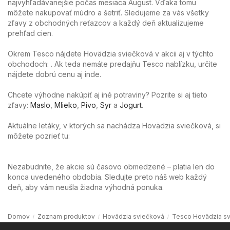
najvyhľadávanejšie počas mesiaca August. Vďaka tomu
môžete nakupovať múdro a šetriť. Sledujeme za vás všetky
zľavy z obchodných reťazcov a každý deň aktualizujeme
prehľad cien.
Okrem Tesco nájdete Hovädzia sviečková v akcii aj v týchto
obchodoch: . Ak teda nemáte predajňu Tesco nablízku, určite
nájdete dobrú cenu aj inde.
Chcete výhodne nakúpiť aj iné potraviny? Pozrite si aj tieto
zľavy:
Maslo
,
Mlieko
,
Pivo
,
Syr
a
Jogurt
.
Aktuálne letáky, v ktorých sa nachádza Hovädzia sviečková, si
môžete pozrieť tu:
Nezabudnite, že akcie sú časovo obmedzené – platia len do
konca uvedeného obdobia. Sledujte preto náš web každý
deň, aby vám neušla žiadna výhodná ponuka.
Domov
Zoznam produktov
Hovädzia sviečková
Tesco Hovädzia s