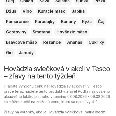
Olej
Chlieb
Káva
Saláma
Šunka
Pizza
Džús
Víno
Kuracie mäso
Jablká
Pomaranče
Paradajky
Banány
Ryža
Čaj
Cestoviny
Smotana
Hovädzie mäso
Bravčové mäso
Rezance
Ananás
Cukríky
Gin
Jahody
Hovädzia sviečková v akcii v Tesco
– zľavy na tento týždeň
Hľadáte výhodnú cenu na Hovädzia sviečková? V Tesco
práve teraz nájdete tento produkt v zľave! Podľa najnovšieho
akciového letáku platného v termíne 03.08.2026 - 09.08.2026
sa môžete tešiť na zníženú cenu, ktorú sa oplatí využiť.
Zľavy na výrobky, ako je Hovädzia sviečková, patria medzi